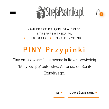
0
NAJLEPSZE KSIĄŻKI DLA DZIECI
STREFAPSOTNIKA.PL
>
PRODUKTY
>
PINY PRZYPINKI
PINY Przypinki
Piny emaliowane inspirowane kultową powieścią
“Mały Książę” autorstwa Antoinea de Saint-
Exupéryego.
12
DOMYŚLNE SORTOWANIE