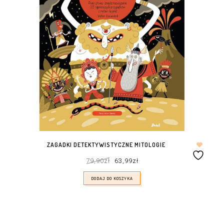
ZAGADKI DETEKTYWISTYCZNE MITOLOGIE
Pierwotna
Aktualna
79,90
zł
63,99
zł
cena
cena
wynosiła:
wynosi:
79,90zł.
63,99zł.
DODAJ DO KOSZYKA