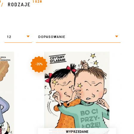
0
1028
RODZAJE
/
12
DOPASOWANIE
-20%
WYPRZEDANE