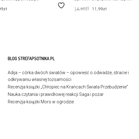
rwotna
Aktualna
Pierwotna
Aktualna
99
zł
14,90
zł
11,99
zł
a
cena
cena
cena
osiła:
wynosi:
wynosiła:
wynosi:
0zł.
11,99zł.
14,90zł.
11,99zł.
ZYKA
DOWIEDZ SIĘ WIĘCEJ
BLOG STREFAPSOTNIKA.PL
Adija – córka dwóch światów – opowieść o odwadze, stracie i
odkrywaniu własnej tożsamości
Recenzja książki „Chłopiec na Krańcach Świata Przebudzenie”
Nauka czytania i prawidłowej reakcji Saga i pożar
Recenzja książki Mors w ogrodzie