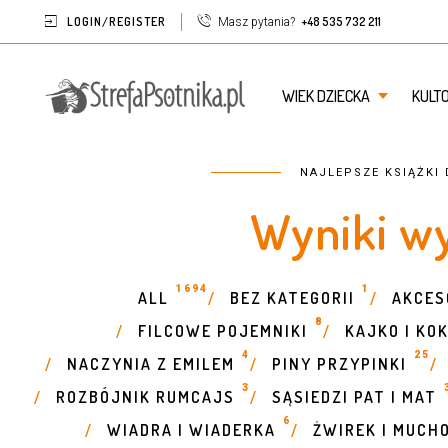
LOGIN/REGISTER
+48 535 732 211
Masz pytania?
WIEK DZIECKA
KULT
NAJLEPSZE KSIĄŻKI 
Wyniki wy
1694
1
ALL
BEZ KATEGORII
AKCES
/
/
8
FILCOWE POJEMNIKI
KAJKO I KO
/
/
4
25
NACZYNIA Z EMILEM
PINY PRZYPINKI
/
/
/
3
ROZBÓJNIK RUMCAJS
SĄSIEDZI PAT I MAT
/
/
6
WIADRA I WIADERKA
ŻWIREK I MUCH
/
/