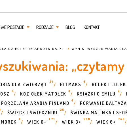
OWE POSTACIE
RODZAJE
BLOG
KONTAKT
>
DLA DZIECI STREFAPSOTNIKA.PL
WYNIKI WYSZUKIWANIA DLA
szukiwania: „czytamy
21
6
ORIA DLA ZWIERZĄT
BITMAKS
BOLEK I LOLEK
/
/
6
3
2
KOSZ
KOZIOŁEK MATOŁEK
KSIĄŻKI O EMILU
/
/
/
4
PORCELANA ARABIA FINLAND
PORWANIE BALTAZA
/
3
25
ŚWIECE I ŚWIECZNIKI
ŚWINKA MALINKA I SŁO
/
/
4
171
568
765
OMOREK
WIEK 0+
WIEK 3+
WIEK 6+
/
/
/
/