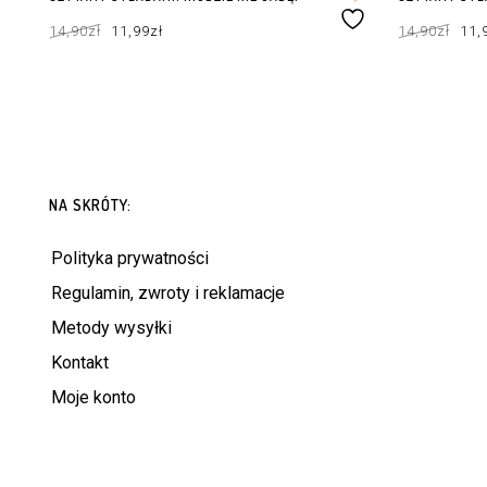
Pierwotna
Aktualna
Pie
14,90
zł
11,99
zł
14,90
zł
11,
cena
cena
cen
wynosiła:
wynosi:
wyn
14,90zł.
11,99zł.
14,9
DOWIEDZ SIĘ WIĘCEJ
DODAJ DO KOS
NA SKRÓTY:
Polityka prywatności
Regulamin, zwroty i reklamacje
Metody wysyłki
Kontakt
Moje konto