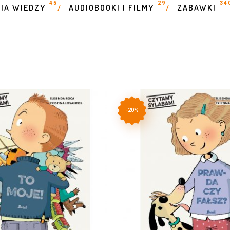
45
29
34
IA WIEDZY
AUDIOBOOKI I FILMY
ZABAWKI
/
/
-20%