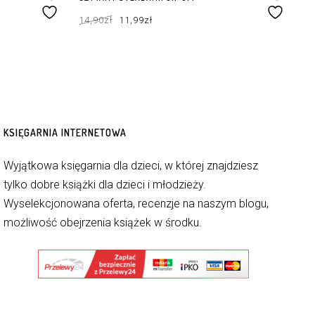
Pierwotna
Aktualna
14,90
zł
11,99
zł
cena
cena
wynosiła:
wynosi:
14,90zł.
11,99zł.
DODAJ DO KOSZYKA
KSIĘGARNIA INTERNETOWA
Wyjątkowa księgarnia dla dzieci, w której znajdziesz
tylko dobre książki dla dzieci i młodzieży.
Wyselekcjonowana oferta, recenzje na naszym blogu,
możliwość obejrzenia książek w środku.