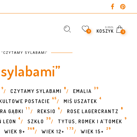
0,00
ZŁ
KOSZYK
0
0
 'CZYTAMY SYLABAMI'
 sylabami”
9
8
39
CZYTAMY SYLABAMI
EMALIA
/
/
65
4
KULTOWE POSTACIE
MIŚ USZATEK
/
11
6
8
RA GĄBKI
REKSIO
ROSE LAGERCRANTZ
/
/
4
30
9
Ń LEON
SZKŁO
TYTUS, ROMEK I A'TOMEK
/
/
368
173
29
WIEK 9+
WIEK 12+
WIEK 15+
/
/