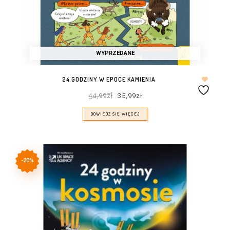
WYPRZEDANE
24 GODZINY W EPOCE KAMIENIA
Pierwotna
Aktualna
44,99
zł
35,99
zł
cena
cena
wynosiła:
wynosi:
44,99zł.
35,99zł.
DOWIEDZ SIĘ WIĘCEJ
-20%