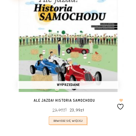
WYPRZEDANE
ALE JAZDA! HISTORIA SAMOCHODU
Pierwotna
Aktualna
29,90
zł
23,99
zł
cena
cena
wynosiła:
wynosi:
29,90zł.
23,99zł.
DOWIEDZ SIĘ WIĘCEJ