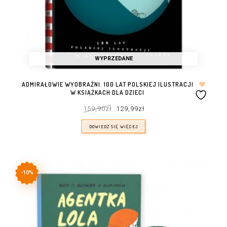
WYPRZEDANE
ADMIRAŁOWIE WYOBRAŹNI. 100 LAT POLSKIEJ ILUSTRACJI
W KSIĄŻKACH DLA DZIECI
Pierwotna
Aktualna
159,90
zł
129,99
zł
cena
cena
wynosiła:
wynosi:
159,90zł.
129,99zł.
DOWIEDZ SIĘ WIĘCEJ
-10%