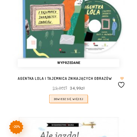
WYPRZEDANE
AGENTKA LOLA I TAJEMNICA ZNIKAJĄCYCH OBRAZÓW
Pierwotna
Aktualna
39,00
zł
34,99
zł
cena
cena
wynosiła:
wynosi:
39,00zł.
34,99zł.
DOWIEDZ SIĘ WIĘCEJ
-20%