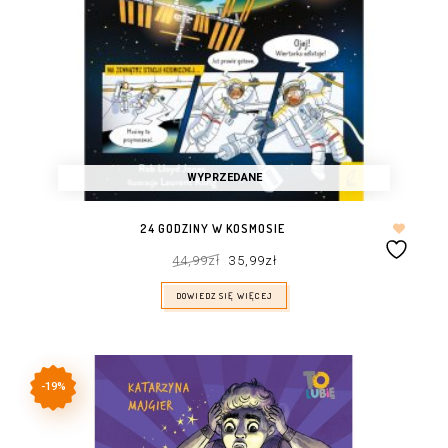
WYPRZEDANE
24 GODZINY W KOSMOSIE
Pierwotna
Aktualna
44,99
zł
35,99
zł
cena
cena
wynosiła:
wynosi:
44,99zł.
35,99zł.
DOWIEDZ SIĘ WIĘCEJ
-19%