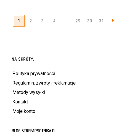
1
2
3
4
…
29
30
31
NA SKRÓTY:
Polityka prywatności
Regulamin, zwroty i reklamacje
Metody wysyłki
Kontakt
Moje konto
BLOG STREFAPSOTNIKA.PL