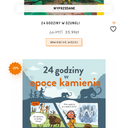
WYPRZEDANE
24 GODZINY W DŻUNGLI
Pierwotna
Aktualna
44,99
zł
35,99
zł
cena
cena
wynosiła:
wynosi:
44,99zł.
35,99zł.
DOWIEDZ SIĘ WIĘCEJ
-20%