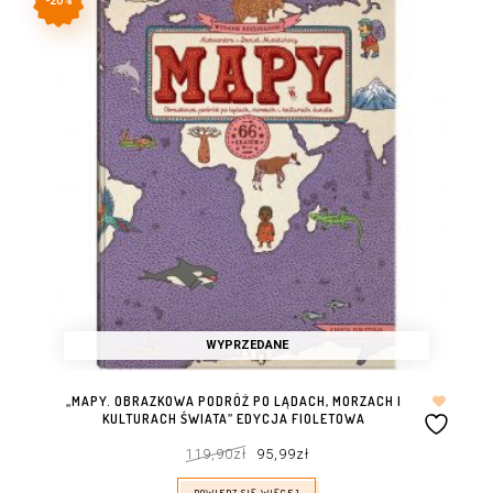
-20%
WYPRZEDANE
„MAPY. OBRAZKOWA PODRÓŻ PO LĄDACH, MORZACH I
KULTURACH ŚWIATA” EDYCJA FIOLETOWA
Pierwotna
Aktualna
119,90
zł
95,99
zł
cena
cena
wynosiła:
wynosi:
119,90zł.
95,99zł.
DOWIEDZ SIĘ WIĘCEJ