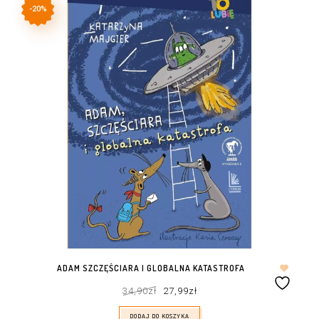
-20%
ADAM SZCZĘŚCIARA I GLOBALNA KATASTROFA
Pierwotna
Aktualna
34,90
zł
27,99
zł
cena
cena
wynosiła:
wynosi:
34,90zł.
27,99zł.
DODAJ DO KOSZYKA