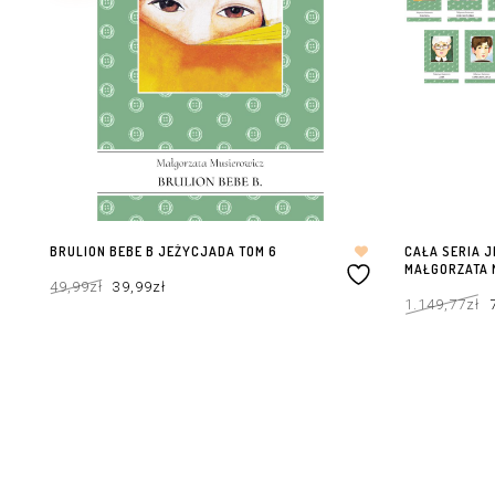
BRULION BEBE B JEŻYCJADA TOM 6
CAŁA SERIA J
MAŁGORZATA 
Pierwotna
Aktualna
49,99
zł
39,99
zł
cena
cena
wynosiła:
wynosi:
1.149,77
zł
49,99zł.
39,99zł.
DODAJ DO KOSZYKA
DODAJ DO KOS