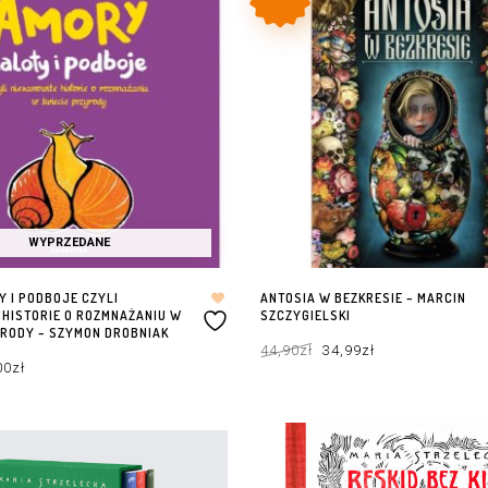
WYPRZEDANE
 I PODBOJE CZYLI
ANTOSIA W BEZKRESIE – MARCIN
 HISTORIE O ROZMNAŻANIU W
SZCZYGIELSKI
YRODY – SZYMON DROBNIAK
Pierwotna
Aktualna
44,90
zł
34,99
zł
cena
cena
rwotna
Aktualna
wynosiła:
wynosi:
00
zł
a
cena
44,90zł.
34,99zł.
osiła:
wynosi:
0zł.
33,00zł.
DODAJ DO KOSZYKA
WIĘCEJ