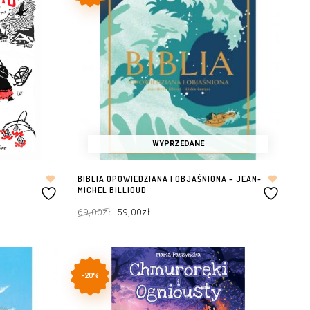
WYPRZEDANE
BIBLIA OPOWIEDZIANA I OBJAŚNIONA – JEAN-
MICHEL BILLIOUD
Pierwotna
Aktualna
69,00
zł
59,00
zł
cena
cena
wynosiła:
wynosi:
69,00zł.
59,00zł.
DOWIEDZ SIĘ WIĘCEJ
-20%