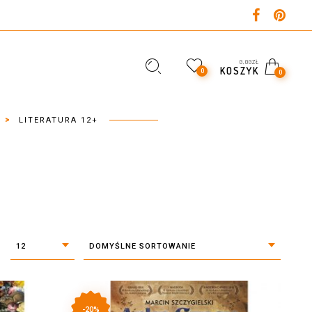
0,00
ZŁ
KOSZYK
0
0
>
LITERATURA 12+
12
DOMYŚLNE SORTOWANIE
-20%