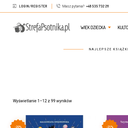
LOGIN/REGISTER
+48 535 732 211
Masz pytania?
WIEK DZIECKA
KULT
NAJLEPSZE KSIĄŻK
Wyświetlanie 1–12 z 99 wyników
-20%
-21%