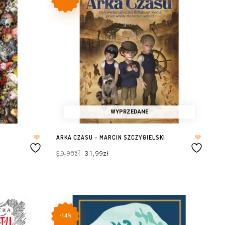
WYPRZEDANE
ARKA CZASU – MARCIN SZCZYGIELSKI
Pierwotna
Aktualna
39,90
zł
31,99
zł
cena
cena
wynosiła:
wynosi:
39,90zł.
31,99zł.
DOWIEDZ SIĘ WIĘCEJ
-14%