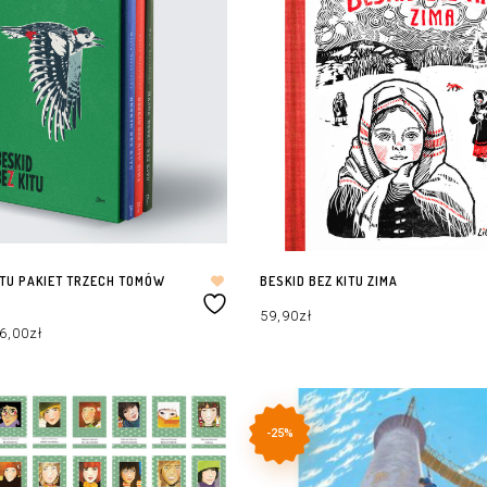
ITU PAKIET TRZECH TOMÓW
BESKID BEZ KITU ZIMA
59,90
zł
erwotna
Aktualna
6,00
zł
na
cena
nosiła:
wynosi:
6,00zł.
156,00zł.
DODAJ DO KOSZYKA
ZYKA
-25%