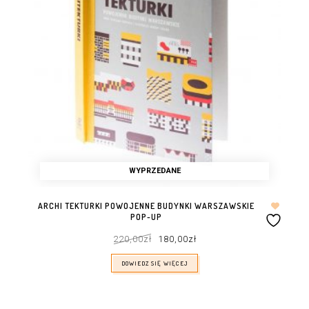
WYPRZEDANE
ARCHI TEKTURKI POWOJENNE BUDYNKI WARSZAWSKIE
POP-UP
Pierwotna
Aktualna
220,00
zł
180,00
zł
cena
cena
wynosiła:
wynosi:
220,00zł.
180,00zł.
DOWIEDZ SIĘ WIĘCEJ