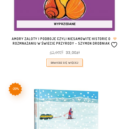
WYPRZEDANE
AMORY ZALOTY I PODBOJE CZYLI NIESAMOWITE HISTORIE O
ROZMNAŻANIU W ŚWIECIE PRZYRODY – SZYMON DROBNIAK
Pierwotna
Aktualna
42,00
zł
33,00
zł
cena
cena
wynosiła:
wynosi:
42,00zł.
33,00zł.
DOWIEDZ SIĘ WIĘCEJ
-20%