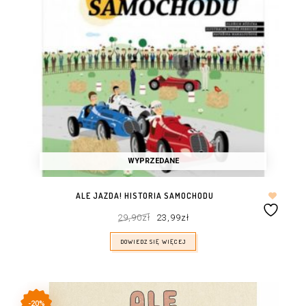
WYPRZEDANE
ALE JAZDA! HISTORIA SAMOCHODU
Pierwotna
Aktualna
29,90
zł
23,99
zł
cena
cena
wynosiła:
wynosi:
29,90zł.
23,99zł.
DOWIEDZ SIĘ WIĘCEJ
-20%