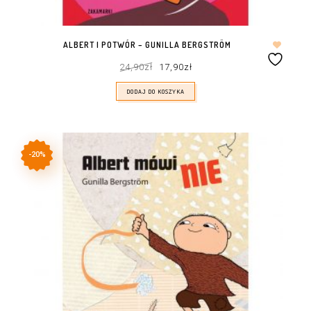
ALBERT I POTWÓR – GUNILLA BERGSTRÖM
Pierwotna
Aktualna
24,90
zł
17,90
zł
cena
cena
wynosiła:
wynosi:
24,90zł.
17,90zł.
DODAJ DO KOSZYKA
-20%