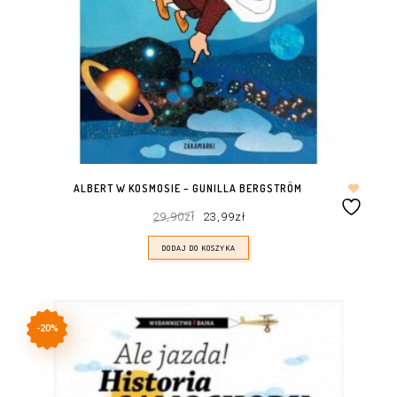
ALBERT W KOSMOSIE – GUNILLA BERGSTRÖM
Pierwotna
Aktualna
29,90
zł
23,99
zł
cena
cena
wynosiła:
wynosi:
29,90zł.
23,99zł.
DODAJ DO KOSZYKA
-20%