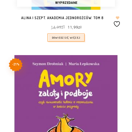
WYPRZEDANE
ALINA I SZEPT. AKADEMIA JEDNOROŻCÓW. TOM 8
Pierwotna
Aktualna
14,99
zł
11,99
zł
cena
cena
wynosiła:
wynosi:
14,99zł.
11,99zł.
DOWIEDZ SIĘ WIĘCEJ
-21%