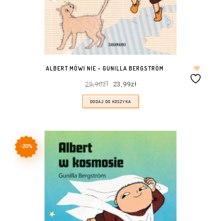
ALBERT MÓWI NIE – GUNILLA BERGSTRÖM
Pierwotna
Aktualna
29,90
zł
23,99
zł
cena
cena
wynosiła:
wynosi:
29,90zł.
23,99zł.
DODAJ DO KOSZYKA
-20%