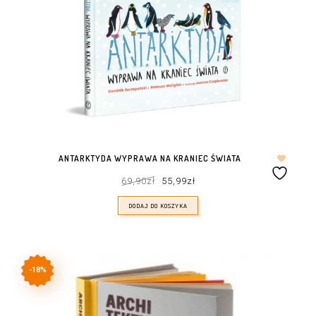
ANTARKTYDA WYPRAWA NA KRANIEC ŚWIATA
Pierwotna
Aktualna
69,90
zł
55,99
zł
cena
cena
wynosiła:
wynosi:
69,90zł.
55,99zł.
DODAJ DO KOSZYKA
-18%