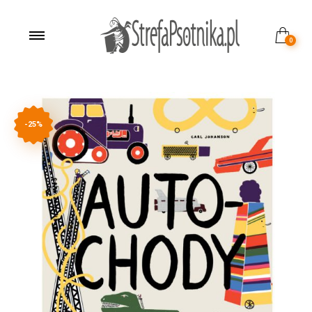
0
-25%