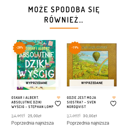
MOŻE SPODOBA SIĘ
RÓWNIEŻ…
-28%
-19%
WYPRZEDANE
WYPRZEDANE
OSKAR I ALBERT.
GDZIE JEST MOJA
UCZ
ABSOLUTNIE DZIKI
SIOSTRA? – SVEN
WA
WYŚCIG – STEPHAN LOMP
NORDQVIST
29
Pierwotna
Aktualna
Pierwotna
Aktualna
34,90
zł
25,00
zł
37,00
zł
30,00
zł
cena
cena
cena
cena
Po
wynosiła:
wynosi:
wynosiła:
wynosi:
34,90zł.
25,00zł.
37,00zł.
30,00zł.
Poprzednia najniższa
Poprzednia najniższa
ce