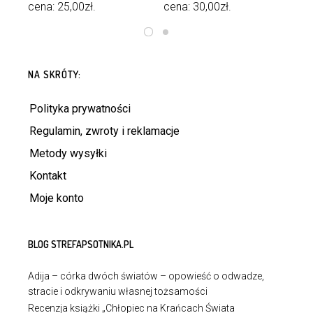
cena:
25,00
zł
.
cena:
30,00
zł
.
DOWIEDZ SIĘ WIĘCEJ
DOWIEDZ SIĘ WIĘCEJ
NA SKRÓTY:
Polityka prywatności
Regulamin, zwroty i reklamacje
Metody wysyłki
Kontakt
Moje konto
BLOG STREFAPSOTNIKA.PL
Adija – córka dwóch światów – opowieść o odwadze,
stracie i odkrywaniu własnej tożsamości
Recenzja książki „Chłopiec na Krańcach Świata