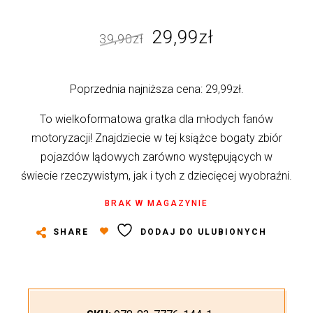
Pierwotna
Aktualna
29,99
zł
39,90
zł
cena
cena
wynosiła:
wynosi:
Poprzednia najniższa cena:
29,99
zł
.
39,90zł.
29,99zł.
To wielkoformatowa gratka dla młodych fanów
motoryzacji! Znajdziecie w tej książce bogaty zbiór
pojazdów lądowych zarówno występujących w
świecie rzeczywistym, jak i tych z dziecięcej wyobraźni.
BRAK W MAGAZYNIE
SHARE
DODAJ DO ULUBIONYCH