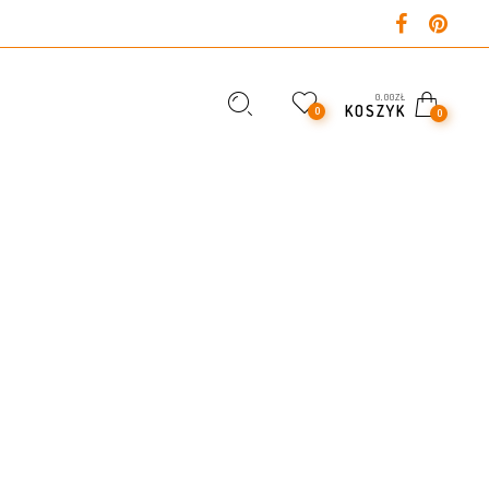
0,00
ZŁ
KOSZYK
0
0