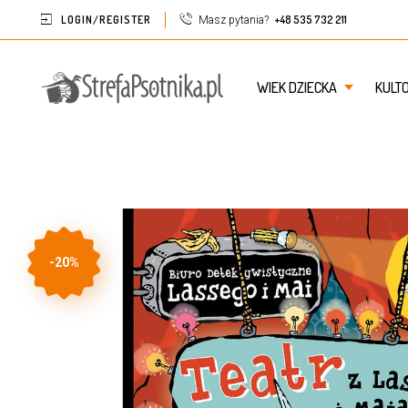
LOGIN/REGISTER
+48 535 732 211
Masz pytania?
WIEK DZIECKA
KULT
-20%