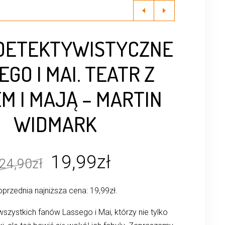
 DETEKTYWISTYCZNE
EGO I MAI. TEATR Z
M I MAJĄ – MARTIN
WIDMARK
Pierwotna
Aktualna
19,99
zł
24,90
zł
cena
cena
przednia najniższa cena:
19,99
zł
.
wynosiła:
wynosi:
24,90zł.
19,99zł.
szystkich fanów Lassego i Mai, którzy nie tylko