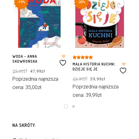
-19%
-20%
WODA – ANNA
BR
SKOWROŃSKA
HIS
Oceniono
MAŁA HISTORIA KUCHNI.
Pierwotna
Aktualna
5.00
na 5
DZIEJE SIĘ JE
59,00
zł
47,99
zł
89
cena
cena
wynosiła:
wynosi:
Pierwotna
Aktualna
59,00zł.
47,99zł.
Poprzednia najniższa
Po
49,90
zł
39,99
zł
cena
cena
wynosiła:
wynosi:
49,90zł.
39,99zł.
Poprzednia najniższa
cena:
35,00
zł
.
ce
cena:
39,99
zł
.
DODAJ DO KOSZYKA
DODAJ DO KOSZYKA
NA SKRÓTY: