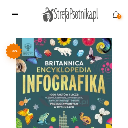
0
-20%