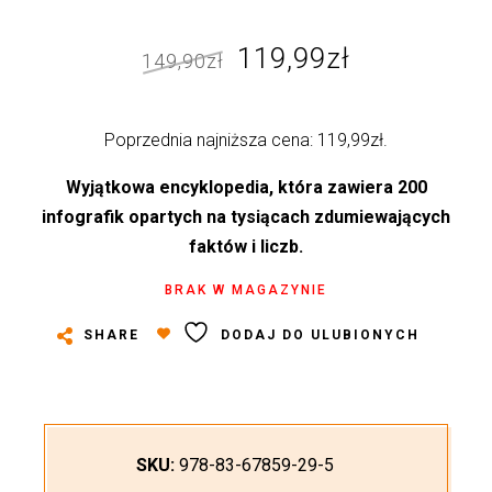
Pierwotna
Aktualna
119,99
zł
149,90
zł
cena
cena
wynosiła:
wynosi:
Poprzednia najniższa cena:
119,99
zł
.
149,90zł.
119,99zł.
Wyjątkowa encyklopedia, która zawiera 200
infografik opartych na tysiącach zdumiewających
faktów i liczb.
BRAK W MAGAZYNIE
SHARE
DODAJ DO ULUBIONYCH
SKU:
978-83-67859-29-5