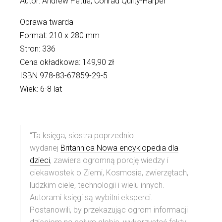
Autor:
Andrew Pettie, Conrad Quilty-Harper
Oprawa twarda
Format: 210 x 280 mm
Stron: 336
Cena okładkowa: 149,90 zł
ISBN 978-83-67859-29-5
Wiek: 6-8 lat
“Ta księga, siostra poprzednio
wydanej
Britannica Nowa encyklopedia dla
dzieci
, zawiera ogromną porcję wiedzy i
ciekawostek o Ziemi, Kosmosie, zwierzętach,
ludzkim ciele, technologii i wielu innych.
Autorami księgi są wybitni eksperci.
Postanowili, by przekazując ogrom informacji