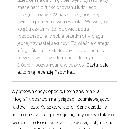
dzieciom na całym globie, wykorzystać fakty
znane nam o funkcjonowaniu ludzkiego
mózgu! Otóż w 70% nasz mózg postrzega
świat za pośrednictwem wzroku. We wstępie
książki czytamy, że “człowiek potrafi
rozpoznać znany sobie przedmiot w ciągu
jednej trzynastej sekundy”. To właśnie dlatego
infografiki są tak skutecznym sposobem na
prezentowanie wiadomości i idealnym
źródłem pozyskiwania wiedzy 🙂”
Czytaj dalej
autorską recenzję Psotnika…
Wyjątkowa encyklopedia, która zawiera 200
infografik opartych na tysiącach zdumiewających
faktów i liczb. Książka, w której różne dziedziny
nauki oraz sztuka spotykają się, aby odkryć fakty o
świecie – o Kosmosie, Ziemi, zwierzętach, ludziach