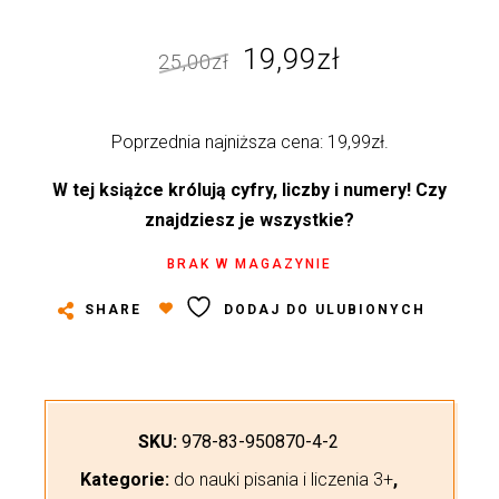
Pierwotna
Aktualna
19,99
zł
25,00
zł
cena
cena
wynosiła:
wynosi:
Poprzednia najniższa cena:
19,99
zł
.
25,00zł.
19,99zł.
W tej książce królują cyfry, liczby i numery! Czy
znajdziesz je wszystkie?
BRAK W MAGAZYNIE
SHARE
DODAJ DO ULUBIONYCH
SKU:
978-83-950870-4-2
Kategorie:
do nauki pisania i liczenia 3+
,