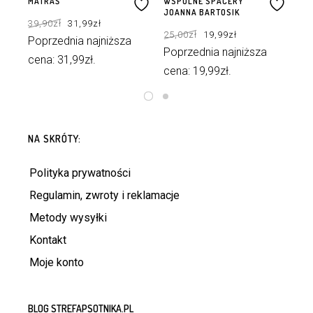
MATRAŚ
WSPÓLNE SPACERY
SŁ
JOANNA BARTOSIK
BA
Pierwotna
Aktualna
39,90
zł
31,99
zł
cena
cena
Pierwotna
Aktualna
wynosiła:
wynosi:
25,00
zł
19,99
zł
25
cena
cena
39,90zł.
31,99zł.
Poprzednia najniższa
wynosiła:
wynosi:
25,00zł.
19,99zł.
Poprzednia najniższa
Po
cena:
31,99
zł
.
cena:
19,99
zł
.
ce
DODAJ DO KOSZYKA
DOWIEDZ SIĘ WIĘCEJ
NA SKRÓTY:
Polityka prywatności
Regulamin, zwroty i reklamacje
Metody wysyłki
Kontakt
Moje konto
BLOG STREFAPSOTNIKA.PL