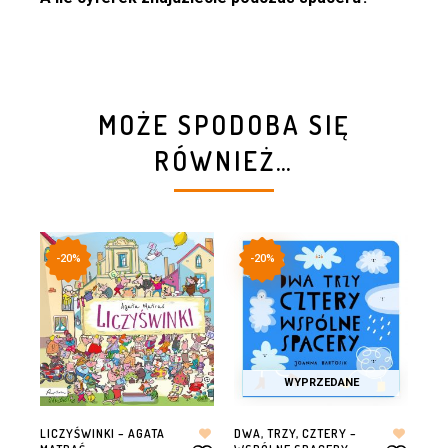
MOŻE SPODOBA SIĘ
RÓWNIEŻ…
-20%
-20%
WYPRZEDANE
LICZYŚWINKI – AGATA
DWA, TRZY, CZTERY –
DWA