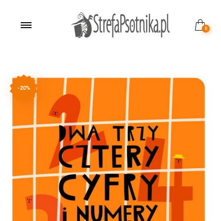
0
-20%