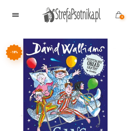
0
-18%