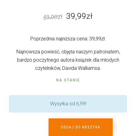
Pierwotna
Aktualna
39,99
zł
49,00
zł
cena
cena
wynosiła:
wynosi:
Poprzednia najniższa cena:
39,99
zł
.
49,00zł.
39,99zł.
Najnowsza powieść, objęta naszym patronatem,
bardzo poczytnego autora książek dla młodych
czytelników, Davida Walliamsa.
NA STANIE
Wysyłka od 6,99!
DODAJ DO KOSZYKA