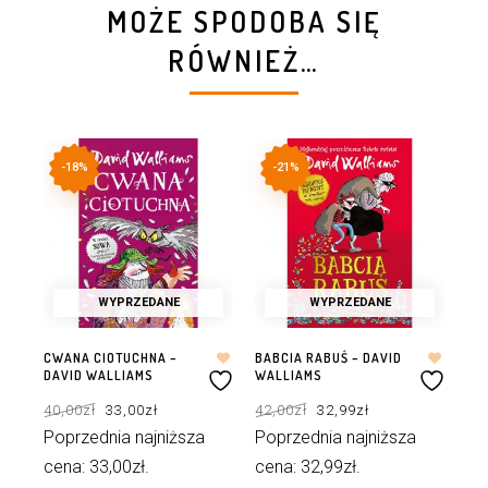
MOŻE SPODOBA SIĘ
RÓWNIEŻ…
-18%
-21%
WYPRZEDANE
WYPRZEDANE
CWANA CIOTUCHNA –
BABCIA RABUŚ – DAVID
WI
DAVID WALLIAMS
WALLIAMS
DZI
WA
Pierwotna
Aktualna
Pierwotna
Aktualna
40,00
zł
33,00
zł
42,00
zł
32,99
zł
cena
cena
cena
cena
wynosiła:
wynosi:
wynosiła:
wynosi:
49
40,00zł.
33,00zł.
42,00zł.
32,99zł.
Poprzednia najniższa
Poprzednia najniższa
Po
cena:
33,00
zł
.
cena:
32,99
zł
.
ce