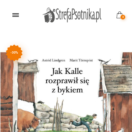
0
-30%