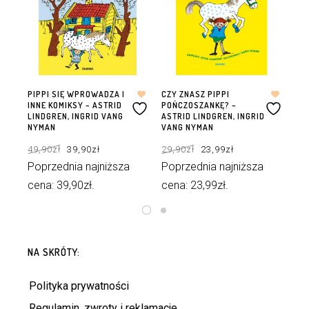
PIPPI SIĘ WPROWADZA I
CZY ZNASZ PIPPI
MA
INNE KOMIKSY – ASTRID
POŃCZOSZANKĘ? –
OL
LINDGREN, INGRID VANG
ASTRID LINDGREN, INGRID
TH
NYMAN
VANG NYMAN
34
Pierwotna
Aktualna
Pierwotna
Aktualna
49,90
zł
39,90
zł
29,90
zł
23,99
zł
cena
cena
cena
cena
Po
wynosiła:
wynosi:
wynosiła:
wynosi:
49,90zł.
39,90zł.
29,90zł.
23,99zł.
Poprzednia najniższa
Poprzednia najniższa
ce
cena:
39,90
zł
.
cena:
23,99
zł
.
DODAJ DO KOSZYKA
DODAJ DO KOSZYKA
NA SKRÓTY:
Polityka prywatności
Regulamin, zwroty i reklamacje