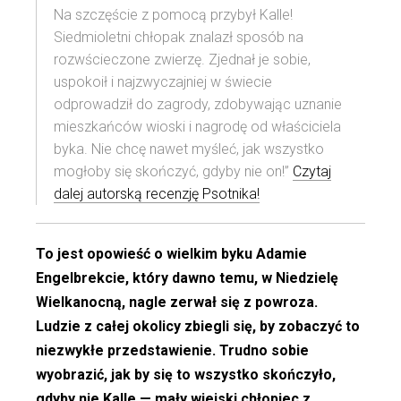
Na szczęście z pomocą przybył Kalle!
Siedmioletni chłopak znalazł sposób na
rozwścieczone zwierzę. Zjednał je sobie,
uspokoił i najzwyczajniej w świecie
odprowadził do zagrody, zdobywając uznanie
mieszkańców wioski i nagrodę od właściciela
byka. Nie chcę nawet myśleć, jak wszystko
mogłoby się skończyć, gdyby nie on!”
Czytaj
dalej autorską recenzję Psotnika!
To jest opowieść o wielkim byku Adamie
Engelbrekcie, który dawno temu, w Niedzielę
Wielkanocną, nagle zerwał się z powroza.
Ludzie z całej okolicy zbiegli się, by zobaczyć to
niezwykłe przedstawienie. Trudno sobie
wyobrazić, jak by się to wszystko skończyło,
gdyby nie Kalle — mały wiejski chłopiec z