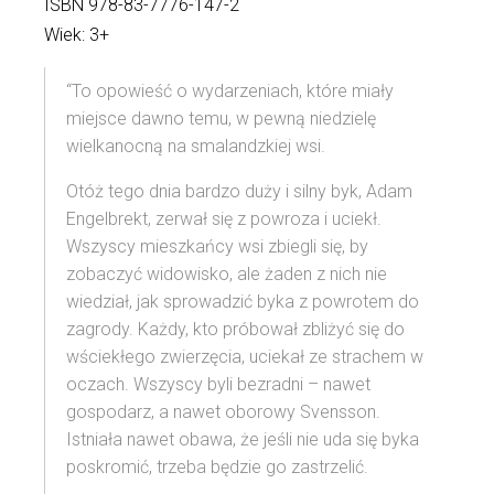
ISBN 978-83-7776-147-2
Wiek: 3+
“To opowieść o wydarzeniach, które miały
miejsce dawno temu, w pewną niedzielę
wielkanocną na smalandzkiej wsi.
Otóż tego dnia bardzo duży i silny byk, Adam
Engelbrekt, zerwał się z powroza i uciekł.
Wszyscy mieszkańcy wsi zbiegli się, by
zobaczyć widowisko, ale żaden z nich nie
wiedział, jak sprowadzić byka z powrotem do
zagrody. Każdy, kto próbował zbliżyć się do
wściekłego zwierzęcia, uciekał ze strachem w
oczach. Wszyscy byli bezradni – nawet
gospodarz, a nawet oborowy Svensson.
Istniała nawet obawa, że jeśli nie uda się byka
poskromić, trzeba będzie go zastrzelić.