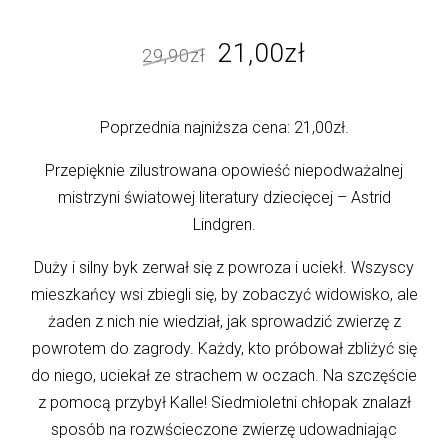
Pierwotna
Aktualna
21,00
zł
29,90
zł
cena
cena
wynosiła:
wynosi:
Poprzednia najniższa cena:
21,00
zł
.
29,90zł.
21,00zł.
Przepięknie zilustrowana opowieść niepodważalnej
mistrzyni światowej literatury dziecięcej – Astrid
Lindgren.
Duży i silny byk zerwał się z powroza i uciekł. Wszyscy
mieszkańcy wsi zbiegli się, by zobaczyć widowisko, ale
żaden z nich nie wiedział, jak sprowadzić zwierzę z
powrotem do zagrody. Każdy, kto próbował zbliżyć się
do niego, uciekał ze strachem w oczach. Na szczęście
z pomocą przybył Kalle! Siedmioletni chłopak znalazł
sposób na rozwścieczone zwierzę udowadniając