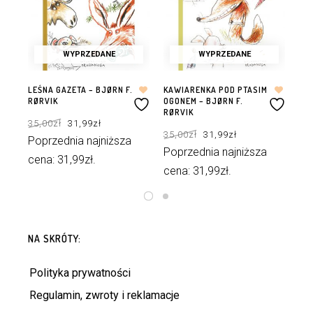
WYPRZEDANE
WYPRZEDANE
LEŚNA GAZETA – BJØRN F.
KAWIARENKA POD PTASIM
BIE
RØRVIK
OGONEM – BJØRN F.
BJØ
RØRVIK
Pierwotna
Aktualna
35,00
zł
31,99
zł
35
cena
cena
Pierwotna
Aktualna
wynosiła:
wynosi:
35,00
zł
31,99
zł
cena
cena
35,00zł.
31,99zł.
Poprzednia najniższa
Po
wynosiła:
wynosi:
35,00zł.
31,99zł.
Poprzednia najniższa
cena:
31,99
zł
.
ce
cena:
31,99
zł
.
DOWIEDZ SIĘ WIĘCEJ
DOWIEDZ SIĘ WIĘCEJ
NA SKRÓTY:
Polityka prywatności
Regulamin, zwroty i reklamacje