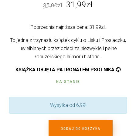
Pierwotna
Aktualna
31,99
zł
35,00
zł
cena
cena
wynosiła:
wynosi:
Poprzednia najniższa cena:
31,99
zł
.
35,00zł.
31,99zł.
To jedna z trzynastu książek cyklu o Lisku i Prosiaczku,
uwielbianych przez dzieci za niezwykłe i pełne
łobuzerskiego humoru historie.
KSIĄŻKA OBJĘTA PATRONATEM PSOTNIKA 🙂
NA STANIE
Wysyłka od 6,99!
DODAJ DO KOSZYKA