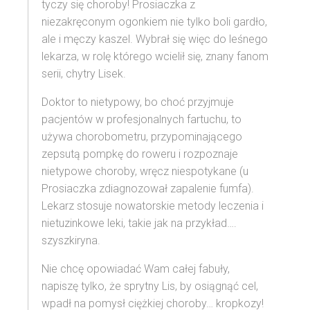
tyczy się choroby! Prosiaczka z
niezakręconym ogonkiem nie tylko boli gardło,
ale i męczy kaszel. Wybrał się więc do leśnego
lekarza, w rolę którego wcielił się, znany fanom
serii, chytry Lisek.
Doktor to nietypowy, bo choć przyjmuje
pacjentów w profesjonalnych fartuchu, to
używa chorobometru, przypominającego
zepsutą pompkę do roweru i rozpoznaje
nietypowe choroby, wręcz niespotykane (u
Prosiaczka zdiagnozował zapalenie fumfa).
Lekarz stosuje nowatorskie metody leczenia i
nietuzinkowe leki, takie jak na przykład….
szyszkiryna.
Nie chcę opowiadać Wam całej fabuły,
napiszę tylko, że sprytny Lis, by osiągnąć cel,
wpadł na pomysł ciężkiej choroby… kropkozy!