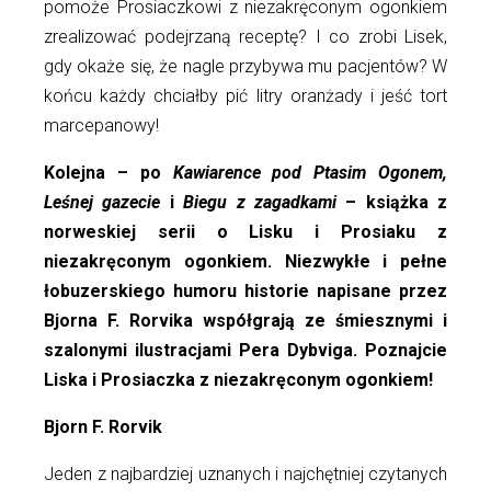
pomoże Prosiaczkowi z niezakręconym ogonkiem
zrealizować podejrzaną receptę? I co zrobi Lisek,
gdy okaże się, że nagle przybywa mu pacjentów? W
końcu każdy chciałby pić litry oranżady i jeść tort
marcepanowy!
Kolejna – po
Kawiarence pod Ptasim Ogonem,
Leśnej gazecie
i
Biegu z zagadkami
– książka z
norweskiej serii o Lisku i Prosiaku z
niezakręconym ogonkiem. Niezwykłe i pełne
łobuzerskiego humoru historie napisane przez
Bjorna F. Rorvika współgrają ze śmiesznymi i
szalonymi ilustracjami Pera Dybviga. Poznajcie
Liska i Prosiaczka z niezakręconym ogonkiem!
Bjorn F. Rorvik
Jeden z najbardziej uznanych i najchętniej czytanych