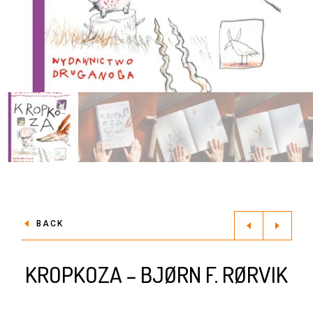
BACK
KROPKOZA – BJØRN F. RØRVIK