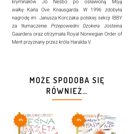
kryminałów Jo Nesbo po osławioną
Moją
walkę
Karla Ove Knausgarda. W 1996 zdobyła
nagrodę im. Janusza Korczaka polskiej sekcji IBBY
za tłumaczenie
Przepowiedni Dżokera
Josteina
Gaardera oraz otrzymała Royal Norwegian Order of
Merit przyznany przez króla Haralda V.
MOŻE SPODOBA SIĘ
RÓWNIEŻ…
-9%
-9%