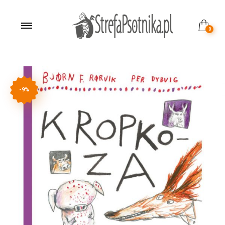
0
-9%