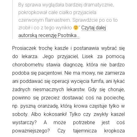
By sprawa wyglądała bardziej dramatycznie,
pokropkował całe ciałko przyjaciela
czerwonym flamastrem. Sprawdźcie po co to
zrobił i co z tego wynikło
”
Czytaj dalej
autorską recenzję Psotnika…
Prosiaczek trochę kaszle i postanawia wybrać się
do lekarza. Jego przyjaciel, Lisek za pomocą
chorobometru stawia diagnozę, która nie bardzo
podoba się pacjentowi. Nie ma mowy, nie zamierza
ani poddawać się operacji wycięcia fumfa, ani łykać
żadnych niesmacznych lekarstw. Gdy się choruje,
powinno się przecież dostawać coś na pociechę,
np. pyszną oranżadę, którą krowa częstuje tylko w
soboty. Albo kokosanki! Tylko czy zwykły kaszel
wystarczy? A może potrzebne jest coś
poważniejszego? Czy tajemnicza kropkoza