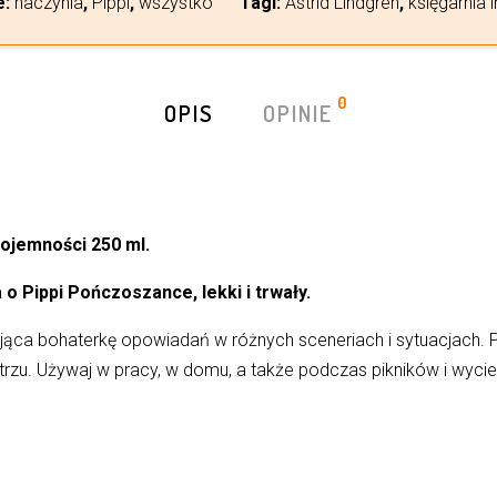
e:
naczynia
,
Pippi
,
wszystko
Tagi:
Astrid Lindgren
,
księgarnia 
0
OPIS
OPINIE
ojemności 250 ml.
 o Pippi Pończoszance, lekki i trwały.
jąca bohaterkę opowiadań w różnych sceneriach i sytuacjach. Pi
trzu. Używaj w pracy, w domu, a także podczas pikników i wyci