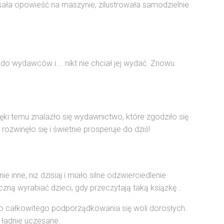
isała opowieść na maszynie, zilustrowała samodzielnie
 do wydawców i…. nikt nie chciał jej wydać. Znowu
ęki temu znalazło się wydawnictwo, które zgodziło się
ozwinęło się i świetnie prosperuje do dziś!
 inne, niż dzisiaj i miało silne odzwierciedlenie
aczną wyrabiać dzieci, gdy przeczytają taką książkę…
o całkowitego podporządkowania się woli dorosłych.
 ładnie uczesane.