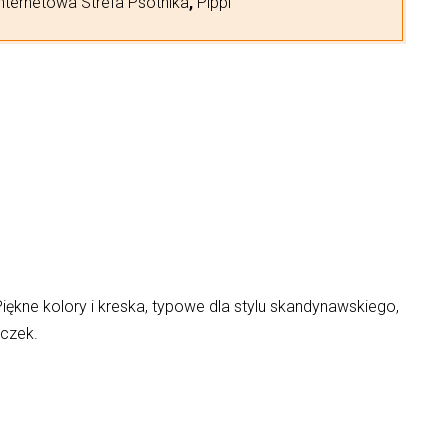
internetowa Strefa Psotnika
,
Pippi
ękne kolory i kreska, typowe dla stylu skandynawskiego,
eczek.