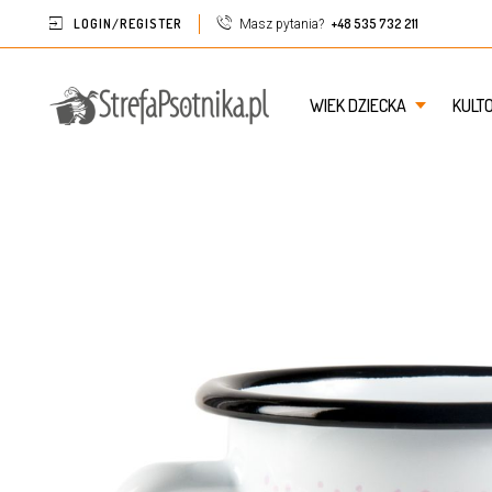
LOGIN/REGISTER
+48 535 732 211
Masz pytania?
WIEK DZIECKA
KULT