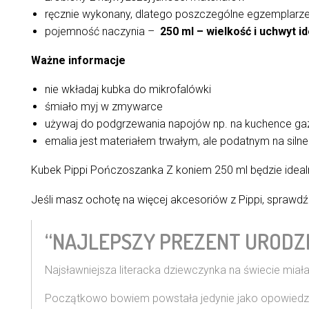
ręcznie wykonany, dlatego poszczególne egzemplarze m
pojemność naczynia –
250 ml – wielkość i uchwyt i
Ważne informacje
nie wkładaj kubka do mikrofalówki
śmiało myj w zmywarce
używaj do podgrzewania napojów np. na kuchence gaz
emalia jest materiałem trwałym, ale podatnym na silne 
Kubek Pippi Pończoszanka Z koniem 250 ml będzie idea
Jeśli masz ochotę na więcej akcesoriów z Pippi, sprawd
“NAJLEPSZY PREZENT URODZ
Najsławniejsza literacka dziewczynka na świecie miała
Początkowo bowiem powstała jedynie jako opowiedziana 