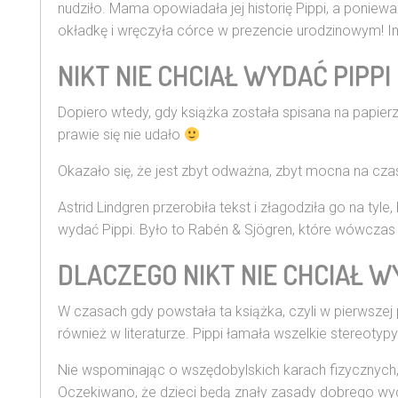
nudziło. Mama opowiadała jej historię Pippi, a ponie
okładkę i wręczyła córce w prezencie urodzinowym! Im
NIKT NIE CHCIAŁ WYDAĆ PIPPI
Dopiero wtedy, gdy książka została spisana na papier
prawie się nie udało
Okazało się, że jest zbyt odważna, zbyt mocna na cza
Astrid Lindgren przerobiła tekst i złagodziła go na t
wydać Pippi. Było to Rabén & Sjögren, które wówczas ni
DLACZEGO NIKT NIE CHCIAŁ W
W czasach gdy powstała ta książka, czyli w pierwszej po
również w literaturze. Pippi łamała wszelkie stereotyp
Nie wspominając o wszędobylskich karach fizycznych
Oczekiwano, że dzieci będą znały zasady dobrego wych