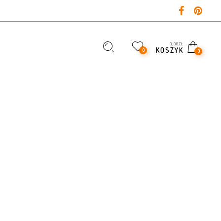
0,00
ZŁ
KOSZYK
0
0