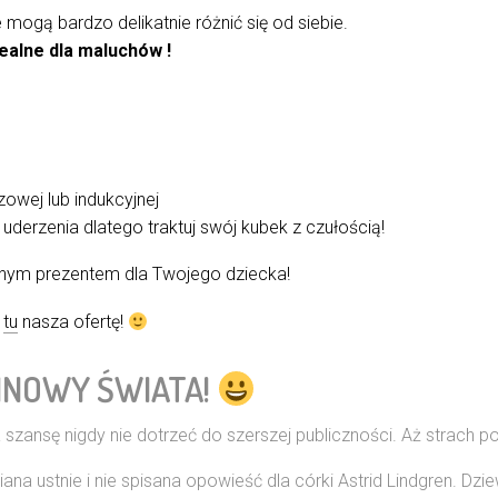
ogą bardzo delikatnie różnić się od siebie.
dealne dla maluchów !
owej lub indukcyjnej
uderzenia dlatego traktuj swój kubek z czułością!
lnym prezentem dla Twojego dziecka!
ź
tu
nasza ofertę!
INOWY ŚWIATA!
 szansę nigdy nie dotrzeć do szerszej publiczności. Aż strach po
ustnie i nie spisana opowieść dla córki Astrid Lindgren. Dziewc