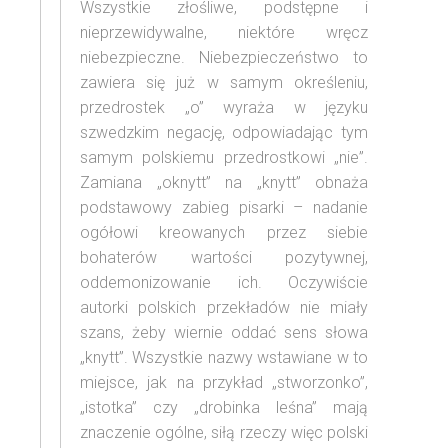
Wszystkie złośliwe, podstępne i
nieprzewidywalne, niektóre wręcz
niebezpieczne. Niebezpieczeństwo to
zawiera się już w samym określeniu,
przedrostek „o” wyraża w języku
szwedzkim negację, odpowiadając tym
samym polskiemu przedrostkowi „nie”.
Zamiana „oknytt” na „knytt” obnaża
podstawowy zabieg pisarki – nadanie
ogółowi kreowanych przez siebie
bohaterów wartości pozytywnej,
oddemonizowanie ich. Oczywiście
autorki polskich przekładów nie miały
szans, żeby wiernie oddać sens słowa
„knytt”. Wszystkie nazwy wstawiane w to
miejsce, jak na przykład „stworzonko”,
„istotka” czy „drobinka leśna” mają
znaczenie ogólne, siłą rzeczy więc polski