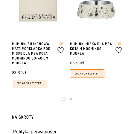
MUMINKI SILIKONOWA
MUMINKI MISKA DLA PSA
MU
MATA PODKŁADKA POD
KOTA M MOOMIN80
XL
MISKĘ DLA PSA KOTA
MUURLA
11
MOOMIN80 30×48 CM
65,99
zł
MUURLA
83,99
zł
DODAJ DO KOSZYKA
DODAJ DO KOSZYKA
NA SKRÓTY:
Polityka prywatności