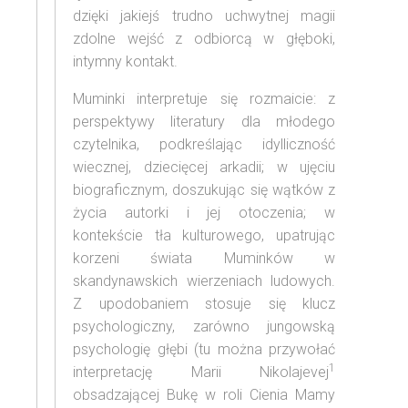
dzięki jakiejś trudno uchwytnej magii
zdolne wejść z odbiorcą w głęboki,
intymny kontakt.
Muminki interpretuje się rozmaicie: z
perspektywy literatury dla młodego
czytelnika, podkreślając idylliczność
wiecznej, dziecięcej arkadii; w ujęciu
biograficznym, doszukując się wątków z
życia autorki i jej otoczenia; w
kontekście tła kulturowego, upatrując
korzeni świata Muminków w
skandynawskich wierzeniach ludowych.
Z upodobaniem stosuje się klucz
psychologiczny, zarówno jungowską
psychologię głębi (tu można przywołać
1
interpretację Marii Nikolajevej
obsadzającej Bukę w roli Cienia Mamy