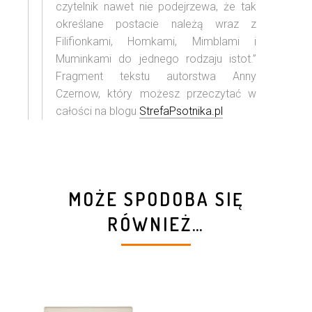
czytelnik nawet nie podejrzewa, że tak
określane postacie należą wraz z
Filifionkami, Homkami, Mimblami i
Muminkami do jednego rodzaju istot.”
Fragment tekstu autorstwa Anny
Czernow, który możesz przeczytać w
całości na blogu
StrefaPsotnika.pl
MOŻE SPODOBA SIĘ
RÓWNIEŻ…