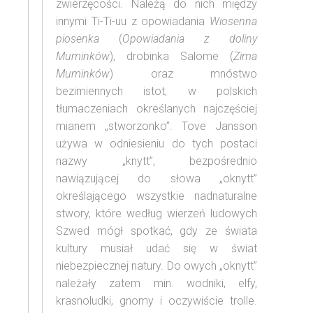
zwierzęcości. Należą do nich między
innymi Ti-Ti-uu z opowiadania
Wiosenna
piosenka
(
Opowiadania z doliny
Muminków
), drobinka Salome (
Zima
Muminków
) oraz mnóstwo
bezimiennych istot, w polskich
tłumaczeniach określanych najczęściej
mianem „stworzonko”. Tove Jansson
używa w odniesieniu do tych postaci
nazwy „knytt”, bezpośrednio
nawiązującej do słowa „oknytt”
określającego wszystkie nadnaturalne
stwory, które według wierzeń ludowych
Szwed mógł spotkać, gdy ze świata
kultury musiał udać się w świat
niebezpiecznej natury. Do owych „oknytt”
należały zatem min. wodniki, elfy,
krasnoludki, gnomy i oczywiście trolle.