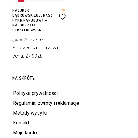
MAZUREK
DĄBROWSKIEGO. NASZ
HYMN NARODOWY –
MAŁGORZATA
STRZAŁKOWSKA
Pierwotna
Aktualna
34,90
zł
27,99
zł
cena
cena
wynosiła:
wynosi:
34,90zł.
27,99zł.
Poprzednia najniższa
cena:
27,99
zł
.
DOWIEDZ SIĘ WIĘCEJ
NA SKRÓTY:
Polityka prywatności
Regulamin, zwroty i reklamacje
Metody wysyłki
Kontakt
Moje konto