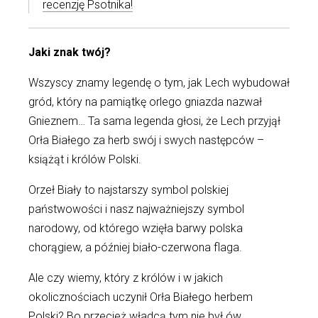
recenzję Psotnika!
Jaki znak twój?
Wszyscy znamy legendę o tym, jak Lech wybudował
gród, który na pamiątkę orlego gniazda nazwał
Gnieznem… Ta sama legenda głosi, że Lech przyjął
Orła Białego za herb swój i swych następców –
książąt i królów Polski.
Orzeł Biały to najstarszy symbol polskiej
państwowości i nasz najważniejszy symbol
narodowy, od którego wzięła barwy polska
chorągiew, a później biało-czerwona flaga.
Ale czy wiemy, który z królów i w jakich
okolicznościach uczynił Orła Białego herbem
Polski? Bo przecież władcą tym nie był ów