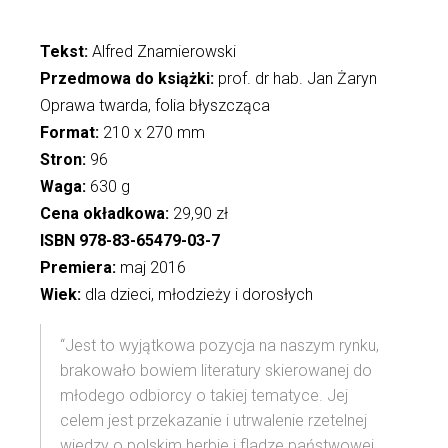
Tekst:
Alfred Znamierowski
Przedmowa do książki:
prof. dr hab. Jan Żaryn
Oprawa twarda, folia błyszcząca
Format:
210 x 270 mm
Stron:
96
Waga:
630 g
Cena okładkowa:
29,90 zł
ISBN 978-83-65479-03-7
Premiera:
maj 2016
Wiek:
dla dzieci, młodzieży i dorosłych
“Jest to wyjątkowa pozycja na naszym rynku,
brakowało bowiem literatury skierowanej do
młodego odbiorcy o takiej tematyce. Jej
celem jest przekazanie i utrwalenie rzetelnej
wiedzy o polskim herbie i fladze państwowej.