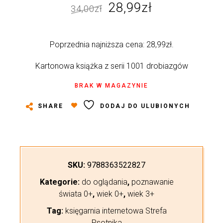
Pierwotna
Aktualna
28,99
zł
34,00
zł
cena
cena
wynosiła:
wynosi:
Poprzednia najniższa cena:
28,99
zł
.
34,00zł.
28,99zł.
Kartonowa książka z serii 1001 drobiazgów
BRAK W MAGAZYNIE
SHARE
DODAJ DO ULUBIONYCH
SKU:
9788363522827
Kategorie:
do oglądania
,
poznawanie
świata 0+
,
wiek 0+
,
wiek 3+
Tag:
księgarnia internetowa Strefa
Psotnika