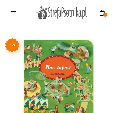
0
-15%