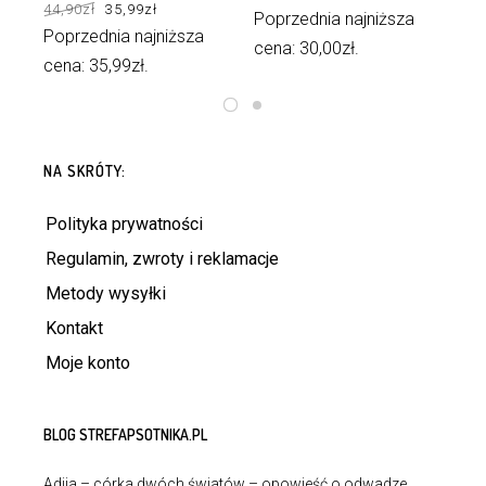
Po
wynosiła:
wynosi:
44,90
zł
35,99
zł
cena
cena
38,00zł.
32,99zł.
Poprzednia najniższa
wynosiła:
wynosi:
ce
44,90zł.
35,99zł.
Poprzednia najniższa
cena:
30,00
zł
.
cena:
35,99
zł
.
DODAJ DO KOSZYKA
DODAJ DO KOSZYKA
NA SKRÓTY:
Polityka prywatności
Regulamin, zwroty i reklamacje
Metody wysyłki
Kontakt
Moje konto
BLOG STREFAPSOTNIKA.PL
Adija – córka dwóch światów – opowieść o odwadze,