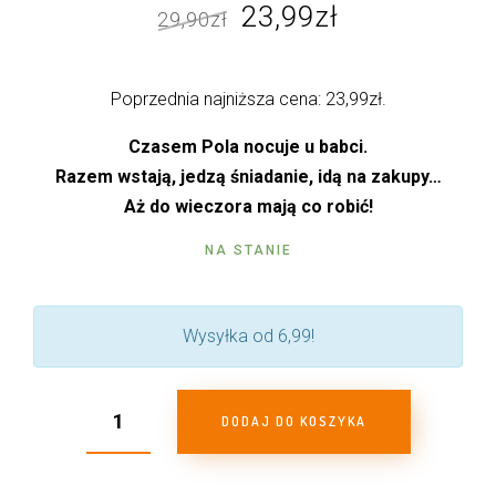
Pierwotna
Aktualna
23,99
zł
29,90
zł
cena
cena
wynosiła:
wynosi:
Poprzednia najniższa cena:
23,99
zł
.
29,90zł.
23,99zł.
Czasem Pola nocuje u babci.
Razem wstają, jedzą śniadanie, idą na zakupy…
Aż do wieczora mają co robić!
NA STANIE
Wysyłka od 6,99!
DODAJ DO KOSZYKA