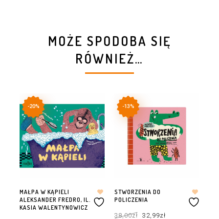
MOŻE SPODOBA SIĘ
RÓWNIEŻ…
-20%
-13%
MAŁPA W KĄPIELI
STWORZENIA DO
LA
ALEKSANDER FREDRO, IL.
POLICZENIA
34
KASIA WALENTYNOWICZ
Pierwotna
Aktualna
38,00
zł
32,99
zł
cena
cena
Pierwotna
Aktualna