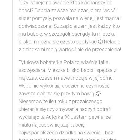
“Czy istnieje na świecie ktoś kochańszy od
babci? Babcia zawsze ma czas, cierpliwość i
super pomysły, pozwala na więcej, jest mądra i
doświadczona. Szczęściarzem jest każdy, kto
ma babcię, w szczególności gdy ta mieszka
blisko i można się często spotykać 🙂 Relacje
z dziadkami mają wartość nie do przecenienia!
Tytułowa bohaterka Pola to właśnie taka
szczęściara. Mieszka blisko babci i spędza z
nią czas, czasem nawet nocuje w jej domu!
Wspólnie wykonują codzienne czynności,
zawsze dobrze się przy tym bawią 🙂
Niesamowite ile uroku z prozaicznego
ubierania się czy zmywania naczyń potrafi
wycisnąć ta Autorka 🙂 Jestem pewna, że
miała najcudowniejszą babcię i
najwspanialszego dziadka na świecie… bez