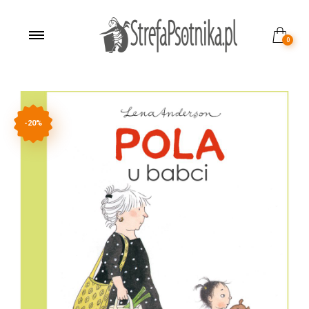
0
-20%