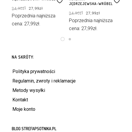
JĘDRZEJEWSKA-WRÓBEL
Pierwotna
Aktualna
34,90
zł
27,99
zł
34
cena
cena
Pierwotna
Aktualna
wynosiła:
wynosi:
34,90
zł
27,99
zł
cena
cena
34,90zł.
27,99zł.
Poprzednia najniższa
Po
wynosiła:
wynosi:
34,90zł.
27,99zł.
Poprzednia najniższa
cena:
27,99
zł
.
ce
cena:
27,99
zł
.
DODAJ DO KOSZYKA
DODAJ DO KOSZYKA
NA SKRÓTY:
Polityka prywatności
Regulamin, zwroty i reklamacje
Metody wysyłki
Kontakt
Moje konto
BLOG STREFAPSOTNIKA.PL