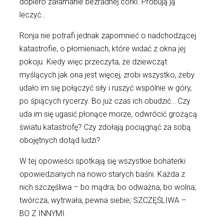
dopiero załamanie bezradnej córki. Próbują ją
leczyć…
Ronja nie potrafi jednak zapomnieć o nadchodzącej
katastrofie, o płomieniach, które widać z okna jej
pokoju. Kiedy więc przeczyta, że dziewcząt
myślących jak ona jest więcej, zrobi wszystko, żeby
udało im się połączyć siły i ruszyć wspólnie w góry,
po śpiących rycerzy. Bo już czas ich obudzić… Czy
uda im się ugasić płonące morze, odwrócić grożącą
światu katastrofę? Czy zdołają pociągnąć za sobą
obojętnych dotąd ludzi?
W tej opowieści spotkają się wszystkie bohaterki
opowiedzianych na nowo starych baśni. Każda z
nich szczęśliwa – bo mądra; bo odważna; bo wolna;
twórcza, wytrwała, pewna siebie; SZCZĘŚLIWA –
BO Z INNYMI.