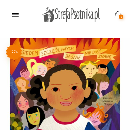
0
-20%