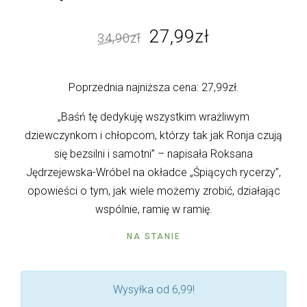
Pierwotna
Aktualna
27,99
zł
34,90
zł
cena
cena
wynosiła:
wynosi:
Poprzednia najniższa cena:
27,99
zł
.
34,90zł.
27,99zł.
„Baśń tę dedykuję wszystkim wrażliwym
dziewczynkom i chłopcom, którzy tak jak Ronja czują
się bezsilni i samotni” – napisała Roksana
Jędrzejewska-Wróbel na okładce „Śpiących rycerzy”,
opowieści o tym, jak wiele możemy zrobić, działając
wspólnie, ramię w ramię.
NA STANIE
Wysyłka od 6,99!