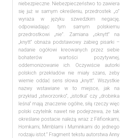
niebezpieczne. Niebezpieczeństwo to zawiera
się już w samym określeniu, przedrostek „o”
wyraża w języku szwedzkim negację,
odpowiadając tym samym polskiemu
przedrostkowi „nie”. Zamiana „oknytt” na
„knytt” obnaża podstawowy zabieg pisarki –
nadanie ogółowi kreowanych przez siebie
bohaterów wartości pozytywnej,
oddemonizowanie ich. Oczywiście autorki
polskich przekładów nie miały szans, żeby
wiernie oddać sens słowa „knytt”. Wszystkie
nazwy wstawiane w to miejsce, jak na
przykład „stworzonko”, „istotka” czy „drobinka
leśna” mają znaczenie ogólne, siłą rzeczy więc
polski czytelnik nawet nie podejrzewa, że tak
określane postacie należą wraz z Filifionkami,
Homkami, Mimblami i Muminkami do jednego
rodzaju istot.” Fragment tekstu autorstwa Anny