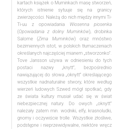
kartach książek o Muminkach masę stworzeń,
których istnienie sytuuje się na granicy
zwierzęcości. Należą do nich między innymi Ti-
Ti-uu z opowiadania
Wiosenna piosenka
(
Opowiadania z doliny Muminków
), drobinka
Salome (
Zima Muminków
) oraz mnóstwo
bezimiennych istot, w polskich tłumaczeniach
określanych najczęściej mianem „stworzonko”.
Tove Jansson używa w odniesieniu do tych
postaci nazwy „knytt”, bezpośrednio
nawiązującej do słowa „oknytt” określającego
wszystkie nadnaturalne stwory, które według
wierzeń ludowych Szwed mógł spotkać, gdy
ze świata kultury musiał udać się w świat
niebezpiecznej natury. Do owych „oknytt”
należały zatem min. wodniki, elfy, krasnoludki,
gnomy i oczywiście trolle. Wszystkie złośliwe,
podstępne i nieprzewidywalne, niektóre wręcz