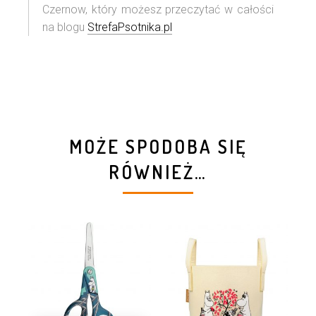
Czernow, który możesz przeczytać w całości
na blogu
StrefaPsotnika.pl
MOŻE SPODOBA SIĘ
RÓWNIEŻ…