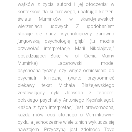
wątków z życia autorki i jej otoczenia; w
kontekście tła kulturowego, upatrując korzeni
świata Muminków w skandynawskich
wierzeniach ludowych. Z upodobaniem
stosuje się klucz psychologiczny, zarówno
jungowską psychologię głębi (tu można
1
przywołać interpretację Marii Nikolajevej
obsadzającej Bukę w roli Cienia Mamy
Muminka), Lacanowski model
psychoanalityczny, czy wręcz odniesienia do
psychiatrii klinicznej (warto przypomnieć
ciekawy tekst Michała Błażejewskiego
zestawiający cykl Jansson z teoriami
polskiego psychiatry Antoniego Kępińskiego).
Każda z tych interpretacji jest prawomocna,
każda mówi coś istotnego o Muminkowym
cyklu, a jednocześnie wiele z nich wyklucza się
nawzajem. Przyczyną jest zdolność Tove