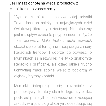
Jeśli masz ochotę na więcej produktów z
Muminkami to zapraszamy
tu!
“Cykl o Muminkach finoszwedzkiej artystki
Tove Jansson należy do największych dzieł
światowej literatury dziecięcej. Nie straszny
jest mu upływ czasu (a przypomnieć należy, że
tom pierwszy,
Małe trolle i duża powódź
,
ukazał się 75 lat temu), nie imają się go zmiany
literackich trendów. I dobrze, bo powieści o
Muminkach są niezwykłe: nie tylko znakomite
literacko i graficznie, ale dzięki jakiejś trudno
uchwytnej magii zdolne wejść z odbiorcą w
głęboki, intymny kontakt.
Muminki interpretuje się rozmaicie: z
perspektywy literatury dla młodego czytelnika,
podkreślając idylliczność wiecznej, dziecięcej
arkadii; w ujęciu biograficznym, doszukując się