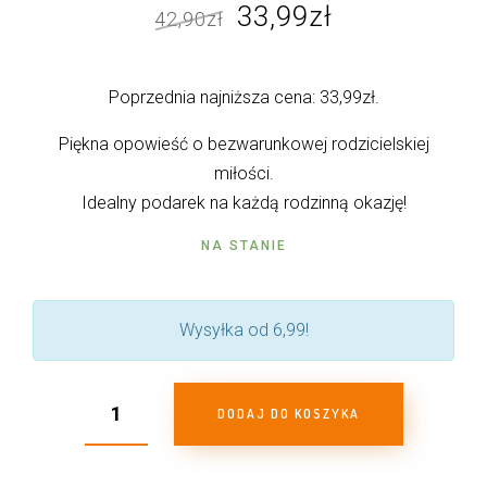
Pierwotna
Aktualna
33,99
zł
42,90
zł
cena
cena
wynosiła:
wynosi:
Poprzednia najniższa cena:
33,99
zł
.
42,90zł.
33,99zł.
Piękna opowieść o bezwarunkowej rodzicielskiej
miłości.
Idealny podarek na każdą rodzinną okazję!
NA STANIE
Wysyłka od 6,99!
DODAJ DO KOSZYKA