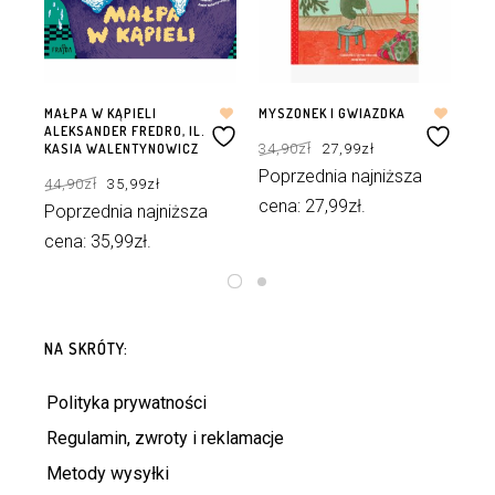
MAŁPA W KĄPIELI
MYSZONEK I GWIAZDKA
UR
ALEKSANDER FREDRO, IL.
Pierwotna
Aktualna
34,90
zł
27,99
zł
45
KASIA WALENTYNOWICZ
cena
cena
wynosiła:
wynosi:
34,90zł.
27,99zł.
Pierwotna
Aktualna
Poprzednia najniższa
Po
44,90
zł
35,99
zł
cena
cena
wynosiła:
wynosi:
cena:
27,99
zł
.
ce
44,90zł.
35,99zł.
Poprzednia najniższa
cena:
35,99
zł
.
DODAJ DO KOSZYKA
DODAJ DO KOSZYKA
NA SKRÓTY:
Polityka prywatności
Regulamin, zwroty i reklamacje
Metody wysyłki