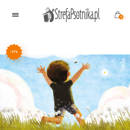
0
-21%