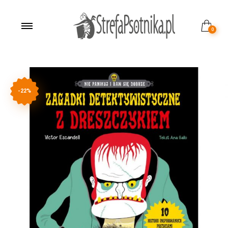
0
-22%