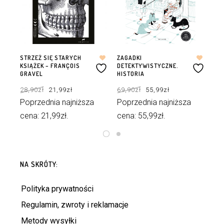
STRZEŻ SIĘ STARYCH
ZAGADKI
ZA
KSIĄŻEK – FRANÇOIS
DETEKTYWISTYCZNE.
DE
GRAVEL
HISTORIA
79
Pierwotna
Aktualna
Pierwotna
Aktualna
28,90
zł
21,99
zł
69,90
zł
55,99
zł
cena
cena
cena
cena
Po
wynosiła:
wynosi:
wynosiła:
wynosi:
28,90zł.
21,99zł.
69,90zł.
55,99zł.
Poprzednia najniższa
Poprzednia najniższa
ce
cena:
21,99
zł
.
cena:
55,99
zł
.
DODAJ DO KOSZYKA
DODAJ DO KOSZYKA
NA SKRÓTY:
Polityka prywatności
Regulamin, zwroty i reklamacje
Metody wysyłki