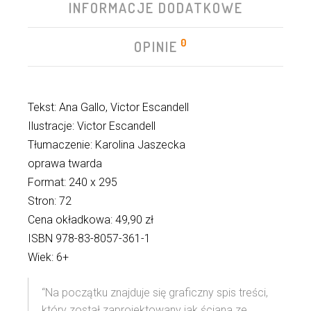
INFORMACJE DODATKOWE
0
OPINIE
Tekst: Ana Gallo, Victor Escandell
Ilustracje: Victor Escandell
Tłumaczenie: Karolina Jaszecka
oprawa twarda
Format: 240 x 295
Stron: 72
Cena okładkowa: 49,90 zł
ISBN 978-83-8057-361-1
Wiek: 6+
“Na początku znajduje się graficzny spis treści,
który został zaprojektowany jak ściana ze