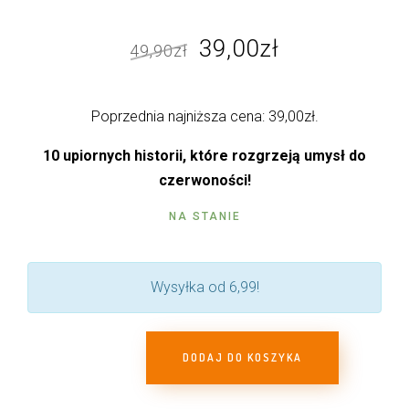
Pierwotna
Aktualna
39,00
zł
49,90
zł
cena
cena
wynosiła:
wynosi:
Poprzednia najniższa cena:
39,00
zł
.
49,90zł.
39,00zł.
10 upiornych historii, które rozgrzeją umysł do
czerwoności!
NA STANIE
Wysyłka od 6,99!
DODAJ DO KOSZYKA