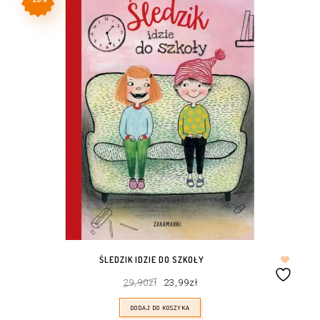
ŚLEDZIK IDZIE DO SZKOŁY
Pierwotna
Aktualna
29,90
zł
23,99
zł
cena
cena
wynosiła:
wynosi:
29,90zł.
23,99zł.
DODAJ DO KOSZYKA