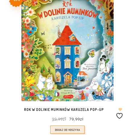
ROK W DOLINIE MUMINKÓW KARUZELA POP-UP
Pierwotna
Aktualna
99,99
zł
79,99
zł
cena
cena
wynosiła:
wynosi:
99,99zł.
79,99zł.
DODAJ DO KOSZYKA