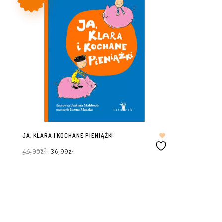
JA, KLARA I KOCHANE PIENIĄŻKI
Pierwotna
Aktualna
46,00
zł
36,99
zł
cena
cena
wynosiła:
wynosi:
46,00zł.
36,99zł.
DODAJ DO KOSZYKA