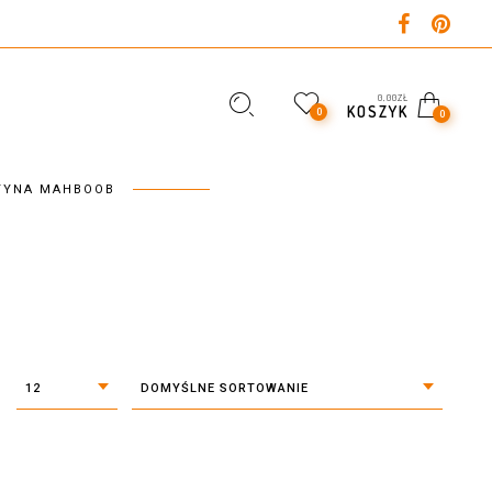
0,00
ZŁ
KOSZYK
0
0
TYNA MAHBOOB
12
DOMYŚLNE SORTOWANIE