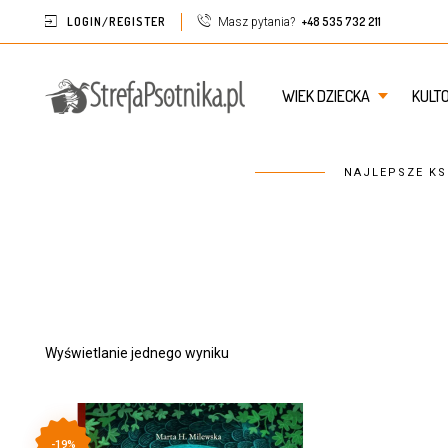
LOGIN/REGISTER
+48 535 732 211
Masz pytania?
WIEK DZIECKA
KULT
NAJLEPSZE KS
Wyświetlanie jednego wyniku
-19%