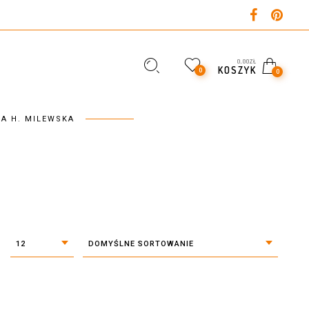
0,00
ZŁ
KOSZYK
0
0
A H. MILEWSKA
12
DOMYŚLNE SORTOWANIE