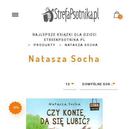
0
NAJLEPSZE KSIĄŻKI DLA DZIECI
STREFAPSOTNIKA.PL
>
PRODUKTY
>
NATASZA SOCHA
Natasza Socha
12
DOMYŚLNE SORTOWANIE
-20%