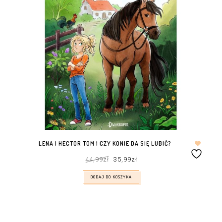
LENA I HECTOR TOM 1 CZY KONIE DA SIĘ LUBIĆ?
Pierwotna
Aktualna
44,99
zł
35,99
zł
cena
cena
wynosiła:
wynosi:
44,99zł.
35,99zł.
DODAJ DO KOSZYKA