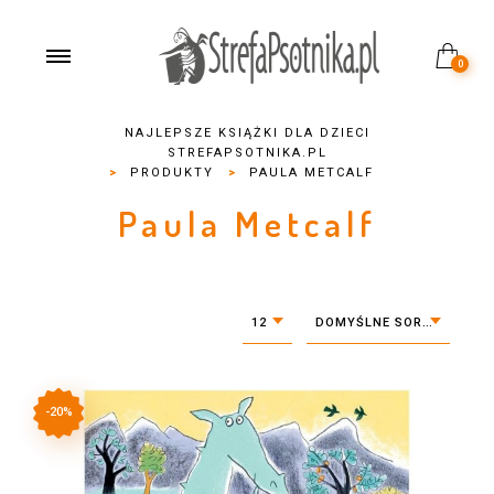
0
NAJLEPSZE KSIĄŻKI DLA DZIECI
STREFAPSOTNIKA.PL
>
PRODUKTY
>
PAULA METCALF
Paula Metcalf
12
DOMYŚLNE SORTOWANIE
-20%