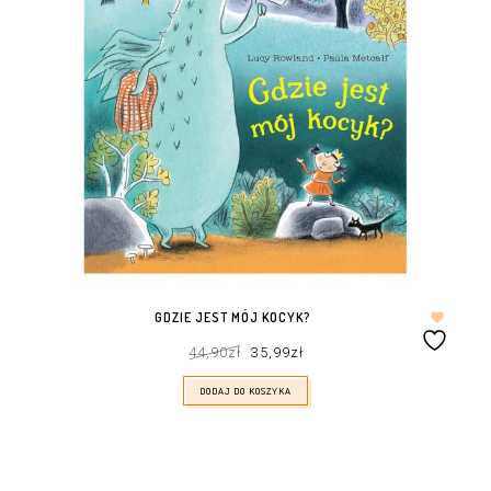
GDZIE JEST MÓJ KOCYK?
Pierwotna
Aktualna
44,90
zł
35,99
zł
cena
cena
wynosiła:
wynosi:
44,90zł.
35,99zł.
DODAJ DO KOSZYKA