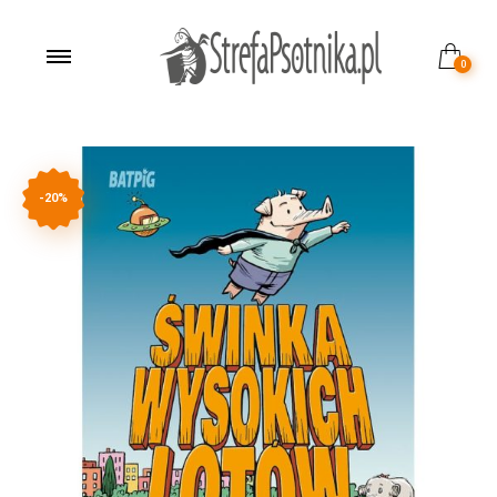
0
-20%