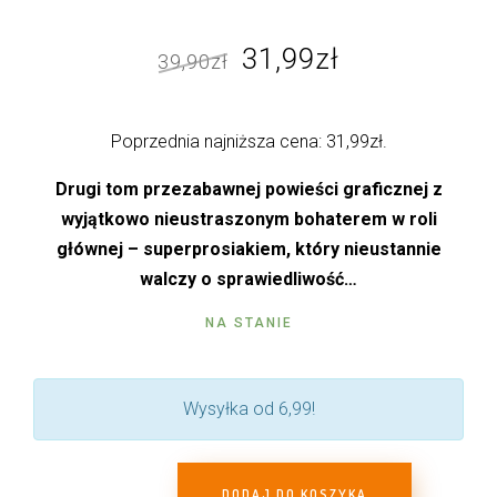
Pierwotna
Aktualna
31,99
zł
39,90
zł
cena
cena
wynosiła:
wynosi:
Poprzednia najniższa cena:
31,99
zł
.
39,90zł.
31,99zł.
Drugi tom przezabawnej powieści graficznej z
wyjątkowo nieustraszonym bohaterem w roli
głównej – superprosiakiem, który nieustannie
walczy o sprawiedliwość…
NA STANIE
Wysyłka od 6,99!
DODAJ DO KOSZYKA