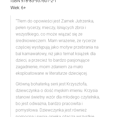
ISBN 978-83-937601-2-1
Wiek: 6+
“Tłem do opowieści jest Zamek Jutrzenka,
pełen rycerzy, mieczy, lśniących zbroi i
wszystkiego, co może wiązać się ze
średniowieczem. Mam wrażenie, że rycerze
częściej występują jako motyw przebrania na
bal karnawałowy, niż jako temat książek dla
dzieci, a przecież to bardzo pasjonujące
zagadnienie, moim zdaniem za mało
eksploatowane w literaturze dziecięcej.
Główną bohaterką serii jest Krzysztofa,
dziewczynka o dość męskim imieniu. Krzysia
stanowi świetny wzór dla młodego czytelnika,
bo jest odważna, bardzo pracowita i
pomysłowa. Dziewczynka jest również
pomocna i swoją opieką otacza wszystkie