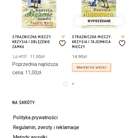
WYPRZEDANE
STRAŻNICZKA MIECZY:
STRAŻNICZKA MIECZY:
ST
KRZYSIA I OBLĘŻENIE
KRZYSIA I TAJEMNICA
KRZ
ZAMKU
MIECZY
KŁ
Pierwotna
Aktualna
14,90
zł
11,00
zł
14,90
zł
14
cena
cena
wynosiła:
wynosi:
14,90zł.
11,00zł.
Poprzednia najniższa
Po
DOWIEDZ SIĘ WIĘCEJ
cena:
11,00
zł
.
ce
DODAJ DO KOSZYKA
NA SKRÓTY:
Polityka prywatności
Regulamin, zwroty i reklamacje
Metody wysyłki