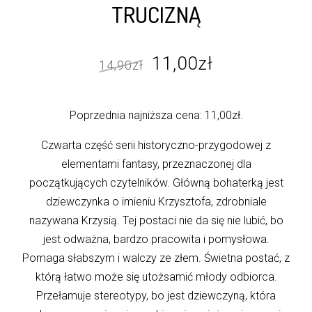
TRUCIZNĄ
Pierwotna
Aktualna
11,00
zł
14,90
zł
cena
cena
wynosiła:
wynosi:
Poprzednia najniższa cena:
11,00
zł
.
14,90zł.
11,00zł.
Czwarta część serii historyczno-przygodowej z
elementami fantasy, przeznaczonej dla
początkujących czytelników. Główną bohaterką jest
dziewczynka o imieniu Krzysztofa, zdrobniale
nazywana Krzysią. Tej postaci nie da się nie lubić, bo
jest odważna, bardzo pracowita i pomysłowa.
Pomaga słabszym i walczy ze złem. Świetna postać, z
którą łatwo może się utożsamić młody odbiorca.
Przełamuje stereotypy, bo jest dziewczyną, która