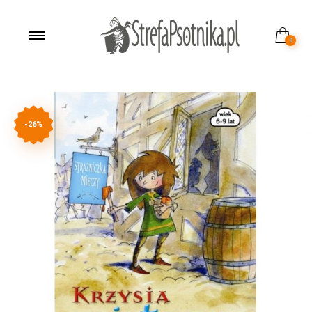
0
-26%