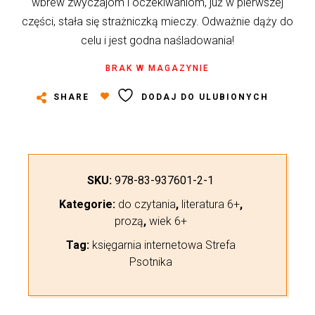
wbrew zwyczajom i oczekiwaniom, już w pierwszej
części, stała się strażniczką mieczy. Odważnie dąży do
celu i jest godna naśladowania!
BRAK W MAGAZYNIE
SHARE
DODAJ DO ULUBIONYCH
SKU:
978-83-937601-2-1
Kategorie:
do czytania
,
literatura 6+
,
prozą
,
wiek 6+
Tag:
księgarnia internetowa Strefa
Psotnika