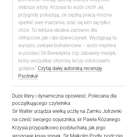
słabsze istoty. Krzysia to wzór cnót! Jej
przygody pokazują, że ciężką pracą można
spełnić swe marzenia, stać się kim się tylko
chce. To lektura idealna zarówno dla
chłopców, jak i dla dziewczynek. Występują tu
wyraźni, ciekawi bohaterowie – wzór męstwa
w postaci Sir Benedykta czy zabawny medyk,
który wszystkie choroby leczy odchodami
gołębia.”
Czytaj dalej autorską recenzję
Psotnika!
Duże litery i dynamiczna opowieść. Polecana dla
początkującego czytelnika.
Sir Walter urządza wielką ucztę na Zamku Jutrzenki
na cześć swojego sojusznika, sir Pawła Różanego.
Krzysia przypadkowo podsłuchała, jak jego
wrogowie knują spisek. Sir Malkolm Podły, podczas