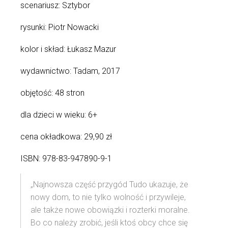
scenariusz: Sztybor
rysunki: Piotr Nowacki
kolor i skład: Łukasz Mazur
wydawnictwo: Tadam, 2017
objętość: 48 stron
dla dzieci w wieku: 6+
cena okładkowa: 29,90 zł
ISBN: 978-83-947890-9-1
„Najnowsza część przygód Tudo ukazuje, że
nowy dom, to nie tylko wolność i przywileje,
ale także nowe obowiązki i rozterki moralne.
Bo co należy zrobić, jeśli ktoś obcy chce się