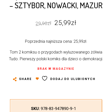
– SZTYBOR, NOWACKI, MAZUR
Pierwotna
Aktualna
25,99
zł
29,90
zł
cena
cena
wynosiła:
wynosi:
Poprzednia najniższa cena:
25,99
zł
.
29,90zł.
25,99zł.
Tom 2 komiksu o przygodach wyluzowanego żółwia
Tudo. Pierwszy polski komiks dla dzieci o demokracji.
BRAK W MAGAZYNIE
SHARE
DODAJ DO ULUBIONYCH
SKU:
978-83-947890-9-1