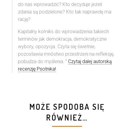
do nas wprowadzić? Kto decyduje jeżeli
zdania są podzielone? Kto tak naprawdę ma
rację?
Kapitalny komiks do wprowadzenia takiech
terminów jak demokracja, demokratyczne
wybory, opozycja. Czyta się świetnie,
pozostawia mnóstwo przestrzeni na refleksję,
pobudza do myślenia. ”
Czytaj dalej autorską
recenzję Psotnika!
MOŻE SPODOBA SIĘ
RÓWNIEŻ…