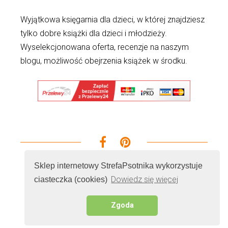
Wyjątkowa księgarnia dla dzieci, w której znajdziesz
tylko dobre książki dla dzieci i młodzieży.
Wyselekcjonowana oferta, recenzje na naszym
blogu, możliwość obejrzenia książek w środku.
Sklep internetowy StrefaPsotnika wykorzystuje
Dowiedz się więcej
ciasteczka (cookies)
© 2026 - Wszelkie prawa zastrzeżone. Realizacja i
serwer
Cenobitz.com Marketing Internetowy
Zgoda