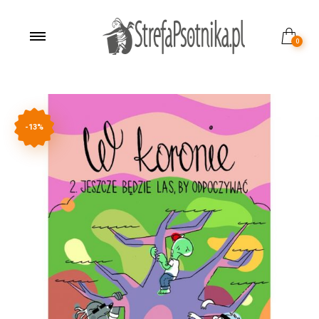
0
-13%