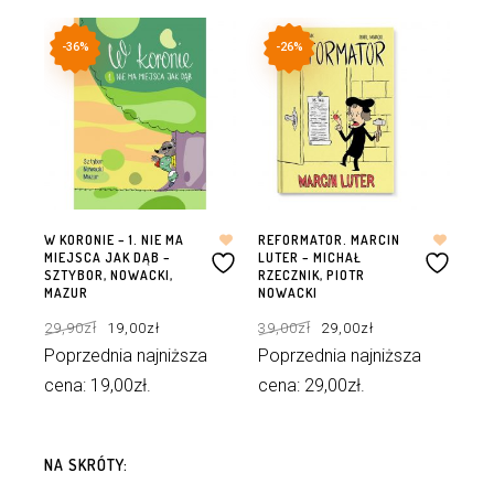
-36%
-26%
W KORONIE – 1. NIE MA
REFORMATOR. MARCIN
MIEJSCA JAK DĄB –
LUTER – MICHAŁ
SZTYBOR, NOWACKI,
RZECZNIK, PIOTR
MAZUR
NOWACKI
Pierwotna
Aktualna
Pierwotna
Aktualna
29,90
zł
19,00
zł
39,00
zł
29,00
zł
cena
cena
cena
cena
wynosiła:
wynosi:
wynosiła:
wynosi:
29,90zł.
19,00zł.
39,00zł.
29,00zł.
Poprzednia najniższa
Poprzednia najniższa
cena:
19,00
zł
.
cena:
29,00
zł
.
DODAJ DO KOSZYKA
DODAJ DO KOSZYKA
NA SKRÓTY: