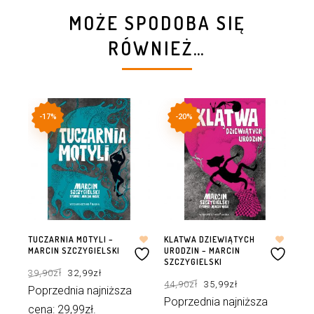
MOŻE SPODOBA SIĘ
RÓWNIEŻ…
-17%
-20%
TUCZARNIA MOTYLI –
KLATWA DZIEWIĄTYCH
CO
MARCIN SZCZYGIELSKI
URODZIN – MARCIN
– 
SZCZYGIELSKI
Pierwotna
Aktualna
39,90
zł
32,99
zł
39
cena
cena
Pierwotna
Aktualna
wynosiła:
wynosi:
44,90
zł
35,99
zł
cena
cena
39,90zł.
32,99zł.
Poprzednia najniższa
Po
wynosiła:
wynosi:
44,90zł.
35,99zł.
Poprzednia najniższa
cena:
29,99
zł
.
ce