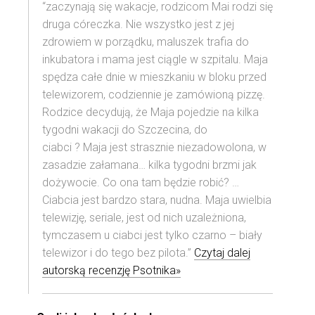
“zaczynają się wakacje, rodzicom Mai rodzi się
druga córeczka. Nie wszystko jest z jej
zdrowiem w porządku, maluszek trafia do
inkubatora i mama jest ciągle w szpitalu. Maja
spędza całe dnie w mieszkaniu w bloku przed
telewizorem, codziennie je zamówioną pizzę.
Rodzice decydują, że Maja pojedzie na kilka
tygodni wakacji do Szczecina, do
ciabci ? Maja jest strasznie niezadowolona, w
zasadzie załamana… kilka tygodni brzmi jak
dożywocie. Co ona tam będzie robić? …
Ciabcia jest bardzo stara, nudna. Maja uwielbia
telewizję, seriale, jest od nich uzależniona,
tymczasem u ciabci jest tylko czarno – biały
telewizor i do tego bez pilota.”
Czytaj dalej
autorską recenzję Psotnika»