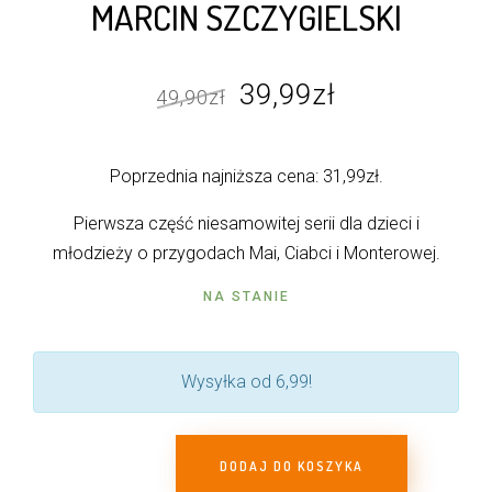
MARCIN SZCZYGIELSKI
na
podstawie
oceny
klienta
Pierwotna
Aktualna
39,99
zł
49,90
zł
cena
cena
wynosiła:
wynosi:
Poprzednia najniższa cena:
31,99
zł
.
49,90zł.
39,99zł.
Pierwsza część niesamowitej serii dla dzieci i
młodzieży o przygodach Mai, Ciabci i Monterowej.
NA STANIE
Wysyłka od 6,99!
DODAJ DO KOSZYKA