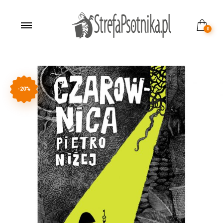
0
-20%