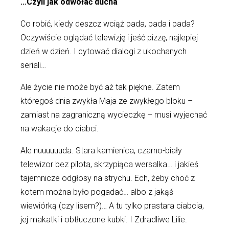
…Czyli jak odwołać ducha
Co robić, kiedy deszcz wciąż pada, pada i pada?
Oczywiście oglądać telewizję i jeść pizzę, najlepiej
dzień w dzień. I cytować dialogi z ukochanych
seriali…
Ale życie nie może być aż tak piękne. Zatem
któregoś dnia zwykła Maja ze zwykłego bloku –
zamiast na zagraniczną wycieczkę – musi wyjechać
na wakacje do ciabci.
Ale nuuuuuuda. Stara kamienica, czarno-biały
telewizor bez pilota, skrzypiąca wersalka… i jakieś
tajemnicze odgłosy na strychu. Ech, żeby choć z
kotem można było pogadać… albo z jakąś
wiewiórką (czy lisem?)… A tu tylko prastara ciabcia,
jej makatki i obtłuczone kubki. I Zdradliwe Lilie.