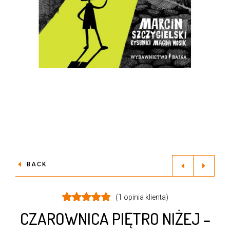
BACK
(
1
opinia klienta)
Oceniony
1
CZAROWNICA PIĘTRO NIŻEJ –
5.00
na 5