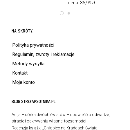
cena:
35,99
zł
.
DODAJ DO KOSZYKA
DODAJ DO KOSZYKA
NA SKRÓTY:
Polityka prywatności
Regulamin, zwroty i reklamacje
Metody wysyłki
Kontakt
Moje konto
BLOG STREFAPSOTNIKA.PL
Adija – córka dwóch światów – opowieść o odwadze,
stracie i odkrywaniu własnej tożsamości
Recenzja książki „Chłopiec na Krańcach Świata