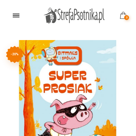
0
-20%