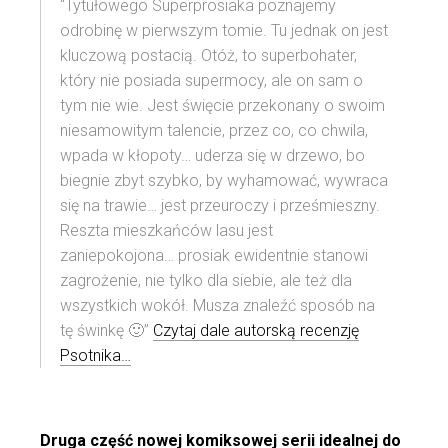
“Tytułowego Superprosiaka poznajemy
odrobinę w pierwszym tomie. Tu jednak on jest
kluczową postacią. Otóż, to superbohater,
który nie posiada supermocy, ale on sam o
tym nie wie. Jest święcie przekonany o swoim
niesamowitym talencie, przez co, co chwila,
wpada w kłopoty… uderza się w drzewo, bo
biegnie zbyt szybko, by wyhamować, wywraca
się na trawie… jest przeuroczy i prześmieszny.
Reszta mieszkańców lasu jest
zaniepokojona… prosiak ewidentnie stanowi
zagrożenie, nie tylko dla siebie, ale też dla
wszystkich wokół. Musza znaleźć sposób na
tę świnkę 🙂”
Czytaj dale autorską recenzję
Psotnika…
Druga część nowej komiksowej serii idealnej do