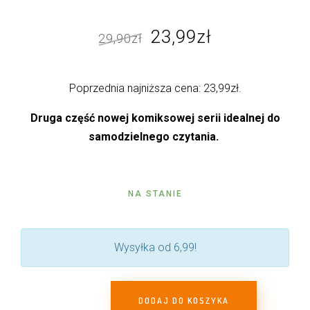
Pierwotna
Aktualna
23,99
zł
29,90
zł
cena
cena
wynosiła:
wynosi:
Poprzednia najniższa cena:
23,99
zł
.
29,90zł.
23,99zł.
Druga część nowej komiksowej serii idealnej do
samodzielnego czytania.
NA STANIE
Wysyłka od 6,99!
DODAJ DO KOSZYKA