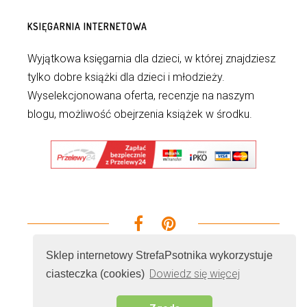
KSIĘGARNIA INTERNETOWA
Wyjątkowa księgarnia dla dzieci, w której znajdziesz
tylko dobre książki dla dzieci i młodzieży.
Wyselekcjonowana oferta, recenzje na naszym
blogu, możliwość obejrzenia książek w środku.
Sklep internetowy StrefaPsotnika wykorzystuje
Dowiedz się więcej
ciasteczka (cookies)
© 2026 - Wszelkie prawa zastrzeżone. Realizacja i
serwer
Cenobitz.com Marketing Internetowy