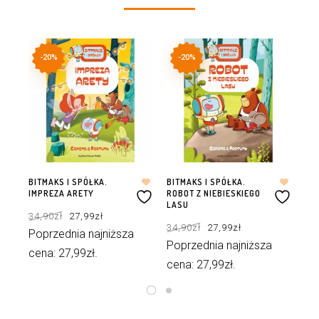
-20%
-20%
BITMAKS I SPÓŁKA.
BITMAKS I SPÓŁKA.
BIT
IMPREZA ARETY
ROBOT Z NIEBIESKIEGO
RA
LASU
Pierwotna
Aktualna
34,90
zł
27,99
zł
29
cena
cena
Pierwotna
Aktualna
wynosiła:
wynosi:
34,90
zł
27,99
zł
cena
cena
34,90zł.
27,99zł.
Poprzednia najniższa
Po
wynosiła:
wynosi:
34,90zł.
27,99zł.
Poprzednia najniższa
cena:
27,99
zł
.
ce
cena:
27,99
zł
.
DODAJ DO KOSZYKA
DODAJ DO KOSZYKA