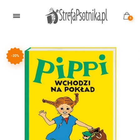
0
-20%