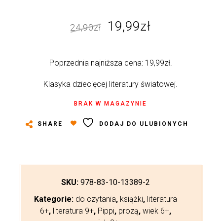
Pierwotna
Aktualna
19,99
zł
24,90
zł
cena
cena
wynosiła:
wynosi:
Poprzednia najniższa cena:
19,99
zł
.
24,90zł.
19,99zł.
Klasyka dziecięcej literatury światowej.
BRAK W MAGAZYNIE
SHARE
DODAJ DO ULUBIONYCH
SKU:
978-83-10-13389-2
Kategorie:
do czytania
,
książki
,
literatura
6+
,
literatura 9+
,
Pippi
,
prozą
,
wiek 6+
,