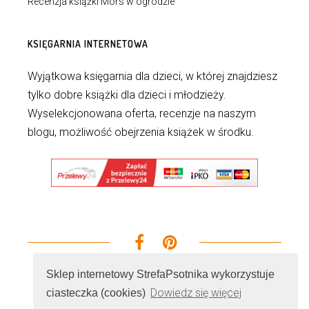
Recenzja książki Mors w ogrodzie
KSIĘGARNIA INTERNETOWA
Wyjątkowa księgarnia dla dzieci, w której znajdziesz
tylko dobre książki dla dzieci i młodzieży.
Wyselekcjonowana oferta, recenzje na naszym
blogu, możliwość obejrzenia książek w środku.
Sklep internetowy StrefaPsotnika wykorzystuje
Dowiedz się więcej
ciasteczka (cookies)
© 2026 - Wszelkie prawa zastrzeżone. Realizacja i