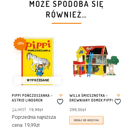
MOŻE SPODOBA SIĘ
RÓWNIEŻ…
-20%
WYPRZEDANE
PIPPI POŃCZOSZANKA –
WILLA ŚMIESZNOTKA –
ASTRID LINDGREN
DREWNIANY DOMEK PIPPI
Pierwotna
Aktualna
24,90
zł
19,99
zł
299,00
zł
cena
cena
wynosiła:
wynosi:
24,90zł.
19,99zł.
Poprzednia najniższa
DODAJ DO KOSZYKA
cena:
19,99
zł
.