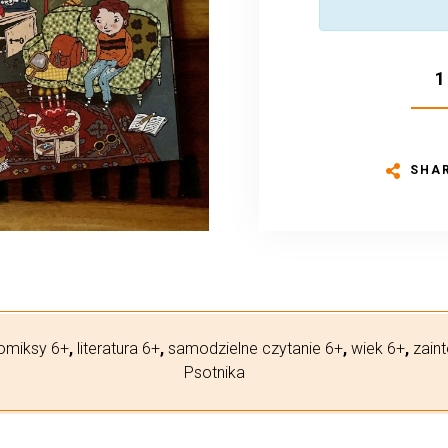
SHA
omiksy 6+
,
literatura 6+
,
samodzielne czytanie 6+
,
wiek 6+
,
zain
Psotnika