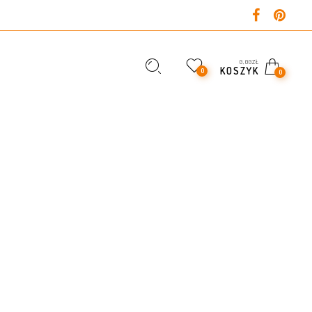
0,00
ZŁ
KOSZYK
0
0