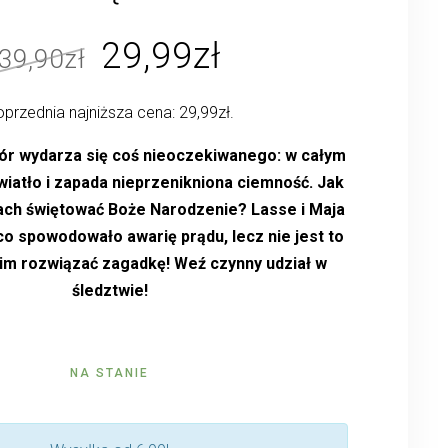
Pierwotna
Aktualna
29,99
zł
39,90
zł
cena
cena
przednia najniższa cena:
29,99
zł
.
wynosiła:
wynosi:
39,90zł.
29,99zł.
zór wydarza się coś nieoczekiwanego: w całym
wiatło i zapada nieprzenikniona ciemność. Jak
ach świętować Boże Narodzenie? Lasse i Maja
co spowodowało awarię prądu, lecz nie jest to
im rozwiązać zagadkę! Weź czynny udział w
śledztwie!
NA STANIE