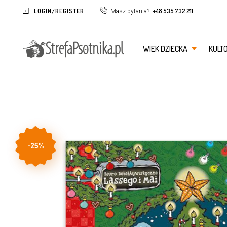
LOGIN/REGISTER
+48 535 732 211
Masz pytania?
WIEK DZIECKA
KULT
-25%