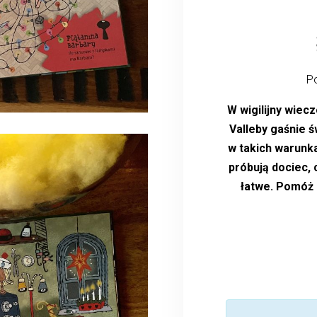
Po
W wigilijny wiec
Valleby gaśnie ś
w takich warunk
próbują dociec, 
łatwe. Pomóż 