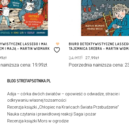
YWISTYCZNE LASSEGO I MAI.
BIURO DETEKTYWISTYCZNE LASSEGO
EM I MAJĄ – MARTIN WIDMARK
TAJEMNICA SREBRA – MARTIN WID
rwotna
Aktualna
Pierwotna
Aktualna
99
zł
34,90
zł
27,99
zł
a
cena
cena
cena
osiła:
wynosi:
wynosiła:
wynosi:
0zł.
19,99zł.
34,90zł.
27,99zł.
 najniższa cena:
19,99
zł
.
Poprzednia najniższa cena:
2
ZYKA
DODAJ DO KOSZYKA
BLOG STREFAPSOTNIKA.PL
Adija – córka dwóch światów – opowieść o odwadze, stracie i
odkrywaniu własnej tożsamości
Recenzja książki „Chłopiec na Krańcach Świata Przebudzenie”
Nauka czytania i prawidłowej reakcji Saga i pożar
Recenzja książki Mors w ogrodzie