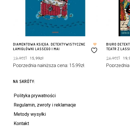
DIAMENTOWA KSIĘGA. DETEKTYWISTYCZNE
BIURO DETEKT
ŁAMIGŁÓWKI LASSEGO I MAI
TEATR Z LASS
Pierwotna
Aktualna
Pie
19,90
zł
15,99
zł
24,90
zł
19,
cena
cena
cen
wynosiła:
wynosi:
wyn
19,90zł.
15,99zł.
24,9
Poprzednia najniższa cena:
15,99
zł
.
Poprzednia
DODAJ DO KOSZYKA
DODAJ DO KOS
NA SKRÓTY:
Polityka prywatności
Regulamin, zwroty i reklamacje
Metody wysyłki
Kontakt