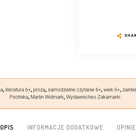
SHA
ia
,
literatura 6+
,
prozą
,
samodzielne czytanie 6+
,
wiek 6+
,
zaint
Psotnika
,
Martin Widmark
,
Wydawnictwo Zakamarki
OPIS
INFORMACJE DODATKOWE
OPINIE