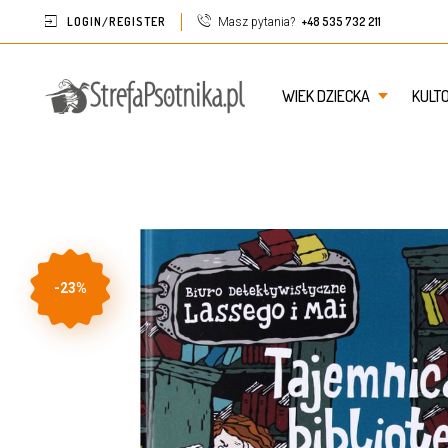
LOGIN/REGISTER
+48 535 732 211
Masz pytania?
WIEK DZIECKA
KULT
-23%