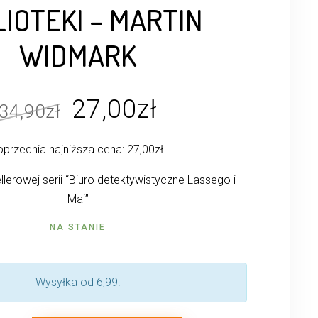
LIOTEKI – MARTIN
WIDMARK
Pierwotna
Aktualna
27,00
zł
34,90
zł
cena
cena
przednia najniższa cena:
27,00
zł
.
wynosiła:
wynosi:
34,90zł.
27,00zł.
llerowej serii “Biuro detektywistyczne Lassego i
Mai”
NA STANIE
Wysyłka od 6,99!