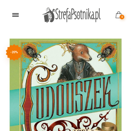
0
-20%