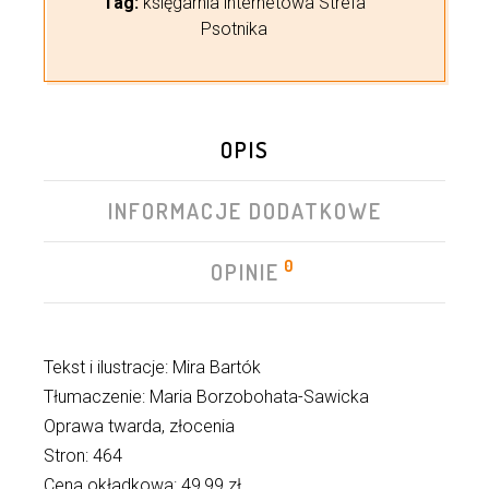
Tag:
księgarnia internetowa Strefa
Psotnika
OPIS
INFORMACJE DODATKOWE
0
OPINIE
Tekst i ilustracje: Mira Bartók
Tłumaczenie: Maria Borzobohata-Sawicka
Oprawa twarda, złocenia
Stron: 464
Cena okładkowa: 49,99 zł