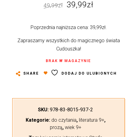
Pierwotna
Aktualna
39,99
zł
49,99
zł
cena
cena
wynosiła:
wynosi:
Poprzednia najniższa cena:
39,99
zł
.
49,99zł.
39,99zł.
Zapraszamy wszystkich do magicznego świata
Cudouszka!
BRAK W MAGAZYNIE
SHARE
DODAJ DO ULUBIONYCH
SKU:
978-83-8015-937-2
Kategorie:
do czytania
,
literatura 9+
,
prozą
,
wiek 9+