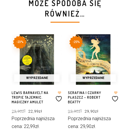
MOŻE SPODOBA SIĘ
RÓWNIEŻ…
-23%
-25%
WYPRZEDANE
WYPRZEDANE
DWÓ
LEWIS BARNAVELT NA
SERAFINA I CZARNY
WI
TROPIE TAJEMNIC.
PŁASZCZ – ROBERT
BR
MAGICZNY AMULET
BEATTY
39
Pierwotna
Aktualna
Pierwotna
Aktualna
29,90
zł
22,99
zł
39,90
zł
29,90
zł
cena
cena
cena
cena
wynosiła:
wynosi:
wynosiła:
wynosi:
Po
29,90zł.
22,99zł.
39,90zł.
29,90zł.
Poprzednia najniższa
Poprzednia najniższa
ce
cena:
22,99
zł
.
cena:
29,90
zł
.