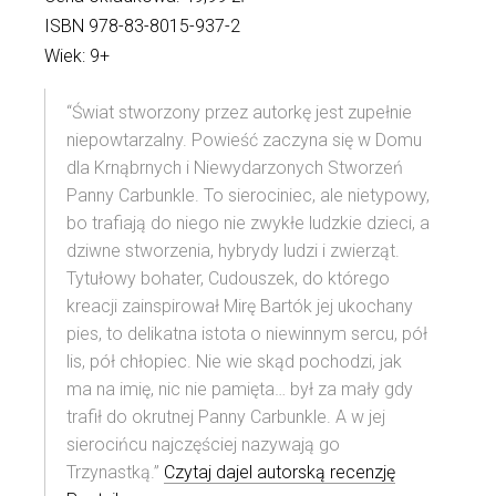
ISBN 978-83-8015-937-2
Wiek: 9+
“Świat stworzony przez autorkę jest zupełnie
niepowtarzalny. Powieść zaczyna się w Domu
dla Krnąbrnych i Niewydarzonych Stworzeń
Panny Carbunkle. To sierociniec, ale nietypowy,
bo trafiają do niego nie zwykłe ludzkie dzieci, a
dziwne stworzenia, hybrydy ludzi i zwierząt.
Tytułowy bohater, Cudouszek, do którego
kreacji zainspirował Mirę Bartók jej ukochany
pies, to delikatna istota o niewinnym sercu, pół
lis, pół chłopiec. Nie wie skąd pochodzi, jak
ma na imię, nic nie pamięta… był za mały gdy
trafił do okrutnej Panny Carbunkle. A w jej
sierocińcu najczęściej nazywają go
Trzynastką.”
Czytaj dajel autorską recenzję