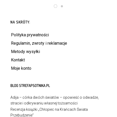
DOWIEDZ SIĘ WIĘCEJ
DOWIEDZ SIĘ WIĘCEJ
NA SKRÓTY:
Polityka prywatności
Regulamin, zwroty i reklamacje
Metody wysyłki
Kontakt
Moje konto
BLOG STREFAPSOTNIKA.PL
Adija – córka dwóch światów – opowieść o odwadze,
stracie i odkrywaniu własnej tożsamości
Recenzja książki „Chłopiec na Krańcach Świata
Przebudzenie”