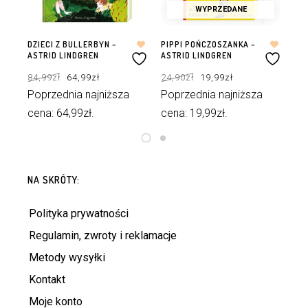
WYPRZEDANE
DZIECI Z BULLERBYN –
PIPPI POŃCZOSZANKA –
PIP
ASTRID LINDGREN
ASTRID LINDGREN
WY
Pierwotna
Aktualna
Pierwotna
Aktualna
84,99
zł
64,99
zł
24,90
zł
19,99
zł
88
cena
cena
cena
cena
wynosiła:
wynosi:
wynosiła:
wynosi:
84,99zł.
64,99zł.
24,90zł.
19,99zł.
Poprzednia najniższa
Poprzednia najniższa
cena:
64,99
zł
.
cena:
19,99
zł
.
DODAJ DO KOSZYKA
DOWIEDZ SIĘ WIĘCEJ
NA SKRÓTY:
Polityka prywatności
Regulamin, zwroty i reklamacje
Metody wysyłki
Kontakt
Moje konto