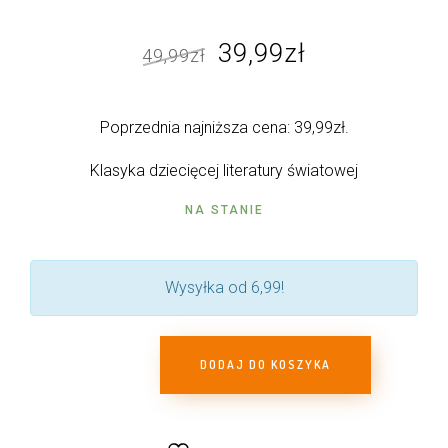
Pierwotna
Aktualna
39,99
zł
49,99
zł
cena
cena
wynosiła:
wynosi:
Poprzednia najniższa cena:
39,99
zł
.
49,99zł.
39,99zł.
Klasyka dziecięcej literatury światowej
NA STANIE
Wysyłka od 6,99!
DODAJ DO KOSZYKA