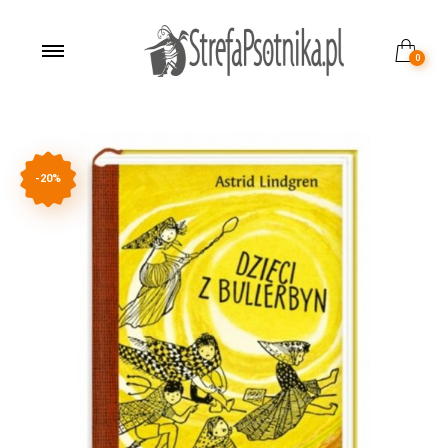
0
-20%