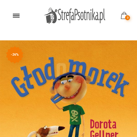
0
-26%