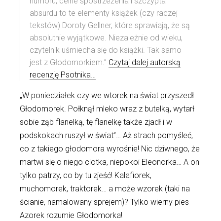
humoru, celne spostrzeżenia i szczypta
absurdu to te elementy książek (czy raczej
tekstów) Doroty Gellner, które sprawiają, że są
absolutnie wyjątkowe. Niezależnie od wieku,
czytelnik uśmiecha się do książki. Tak samo
jest z Głodomorkiem.”
Czytaj dalej autorską
recenzję Psotnika…
„W poniedziałek czy we wtorek na świat przyszedł
Głodomorek. Połknął mleko wraz z butelką, wytarł
sobie ząb flanelką, tę flanelkę także zjadł i w
podskokach ruszył w świat”… Aż strach pomyśleć,
co z takiego głodomora wyrośnie! Nic dziwnego, że
martwi się o niego ciotka, niepokoi Eleonorka… A on
tylko patrzy, co by tu zjeść! Kalafiorek,
muchomorek, traktorek… a może wzorek (taki na
ścianie, namalowany sprejem)? Tylko wierny pies
Azorek rozumie Głodomorka!