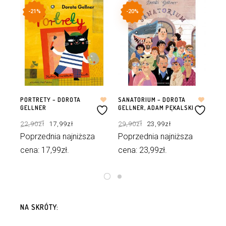
-21%
-20%
PORTRETY – DOROTA
SANATORIUM – DOROTA
CZ
GELLNER
GELLNER, ADAM PĘKALSKI
DO
MA
Pierwotna
Aktualna
Pierwotna
Aktualna
22,90
zł
17,99
zł
29,90
zł
23,99
zł
cena
cena
cena
cena
wynosiła:
wynosi:
wynosiła:
wynosi:
29
22,90zł.
17,99zł.
29,90zł.
23,99zł.
Poprzednia najniższa
Poprzednia najniższa
Po
cena:
17,99
zł
.
cena:
23,99
zł
.
ce
DODAJ DO KOSZYKA
DODAJ DO KOSZYKA
NA SKRÓTY: