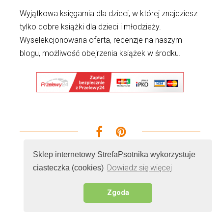
Wyjątkowa księgarnia dla dzieci, w której znajdziesz
tylko dobre książki dla dzieci i młodzieży.
Wyselekcjonowana oferta, recenzje na naszym
blogu, możliwość obejrzenia książek w środku.
Sklep internetowy StrefaPsotnika wykorzystuje
Dowiedz się więcej
ciasteczka (cookies)
© 2026 - Wszelkie prawa zastrzeżone. Realizacja i
serwer
Cenobitz.com Marketing Internetowy
Zgoda