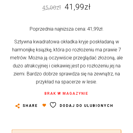
Pierwotna
Aktualna
41,99
zł
45,00
zł
cena
cena
wynosiła:
wynosi:
Poprzednia najniższa cena:
41,99
zł
.
45,00zł.
41,99zł.
Sztywna kwadratowa okładka kryje poskładaną w
harmonijkę książkę, która po rozłożeniu ma prawie 7
metrów. Można ją oczywiście przeglądać złożoną, ale
dużo atrakcyjniej i ciekawiej jest po rozłożeniu jej na
ziemi. Bardzo dobrze sprawdza się na zewnątrz, na
przykład na spacerze w lesie.
BRAK W MAGAZYNIE
SHARE
DODAJ DO ULUBIONYCH