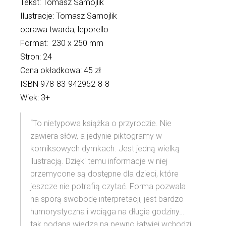
Tekst: Tomasz Samojlik
Ilustracje: Tomasz Samojlik
oprawa twarda, leporello
Format: 230 x 250 mm
Stron: 24
Cena okładkowa: 45 zł
ISBN 978-83-942952-8-8
Wiek: 3+
“To nietypowa książka o przyrodzie. Nie
zawiera słów, a jedynie piktogramy w
komiksowych dymkach. Jest jedną wielką
ilustracją. Dzięki temu informacje w niej
przemycone są dostępne dla dzieci, które
jeszcze nie potrafią czytać. Forma pozwala
na sporą swobodę interpretacji, jest bardzo
humorystyczna i wciąga na długie godziny…
tak podana wiedza na pewno łatwiej wchodzi