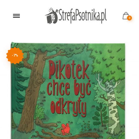
0
-7%