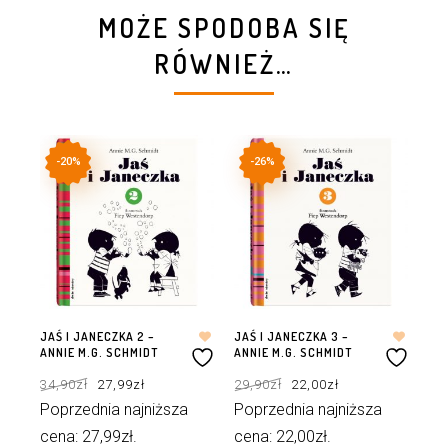
MOŻE SPODOBA SIĘ
RÓWNIEŻ…
-20%
-26%
JAŚ I JANECZKA 2 –
JAŚ I JANECZKA 3 –
JAŚ
ANNIE M.G. SCHMIDT
ANNIE M.G. SCHMIDT
ANN
Pierwotna
Aktualna
Pierwotna
Aktualna
34,90
zł
27,99
zł
29,90
zł
22,00
zł
29
cena
cena
cena
cena
wynosiła:
wynosi:
wynosiła:
wynosi:
34,90zł.
27,99zł.
29,90zł.
22,00zł.
Poprzednia najniższa
Poprzednia najniższa
Po
cena:
27,99
zł
.
cena:
22,00
zł
.
ce