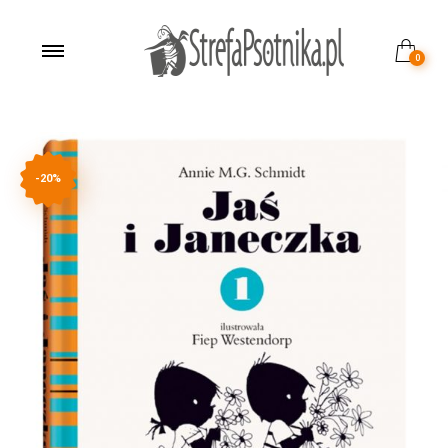
0
-20%