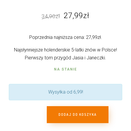
Pierwotna
Aktualna
27,99
zł
34,90
zł
cena
cena
wynosiła:
wynosi:
Poprzednia najniższa cena:
27,99
zł
.
34,90zł.
27,99zł.
Najsłynniejsze holenderskie 5-latki znów w Polsce!
Pierwszy tom przygód Jasia i Janeczki.
NA STANIE
Wysyłka od 6,99!
DODAJ DO KOSZYKA