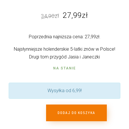
Pierwotna
Aktualna
27,99
zł
34,90
zł
cena
cena
wynosiła:
wynosi:
Poprzednia najniższa cena:
27,99
zł
.
34,90zł.
27,99zł.
Najsłynniejsze holenderskie 5-latki znów w Polsce!
Drugi tom przygód Jasia i Janeczki
NA STANIE
Wysyłka od 6,99!
DODAJ DO KOSZYKA