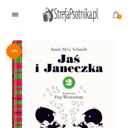
0
-20%