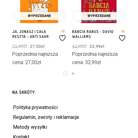
WYPRZEDANE
WYPRZEDANE
JA, JONASZ I CAŁA
BABCIA RABUŚ – DAVID
JAŚ
RESZTA – ANTI SAAR
WALLIAMS
M.G
Pierwotna
Aktualna
Pierwotna
Aktualna
32,00
zł
27,00
zł
42,00
zł
32,99
zł
34
cena
cena
cena
cena
wynosiła:
wynosi:
wynosiła:
wynosi:
32,00zł.
27,00zł.
42,00zł.
32,99zł.
Poprzednia najniższa
Poprzednia najniższa
Po
cena:
27,00
zł
.
cena:
32,99
zł
.
ce
DOWIEDZ SIĘ WIĘCEJ
DOWIEDZ SIĘ WIĘCEJ
NA SKRÓTY:
Polityka prywatności
Regulamin, zwroty i reklamacje
Metody wysyłki
Kontakt