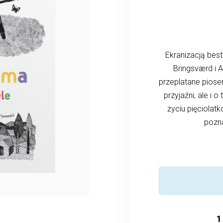
Ekranizacją best
Bringsværd i 
przeplatane pios
przyjaźni, ale i
życiu pięciolat
pozn