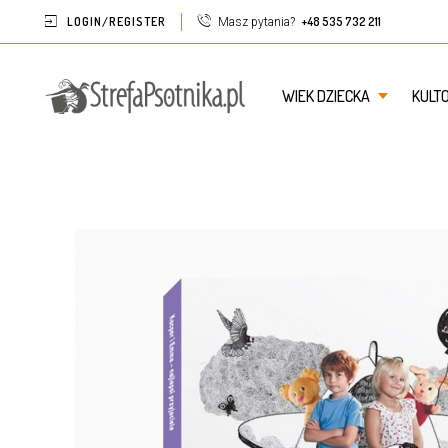
LOGIN/REGISTER
+48 535 732 211
Masz pytania?
WIEK DZIECKA
KULT