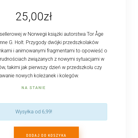
25,00
zł
sellerowej w Norwegii książki autorstwa Tor Åge
Anne G. Holt. Przygody dwójki przedszkolaków
enkami i animowanymi fragmentami to opowieść o
 o trudnościach związanych z nowymi sytuacjami w
ków, takimi jak pierwszy dzień w przedszkolu czy
awanie nowych koleżanek i kolegów.
NA STANIE
Wysyłka od 6,99!
DODAJ DO KOSZYKA