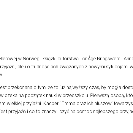
llerowej w Norwegii książki autorstwa Tor Åge Bringsværd i An
jaźni, ale i o trudnościach związanych z nowymi sytuacjami w ż
w.
Jest przekonana o tym, że to już najwyższy czas, by mogła d
 czeka na początek nauki w przedszkolu. Pierwszą osobą, którą
kiem wielkiej przyjaźni. Kacper i Emma oraz ich pluszowi towarz
st przyjaźń i co to znaczy liczyć na pomoc najlepszego przyjac