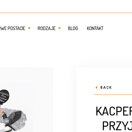
OWE POSTACIE
RODZAJE
BLOG
KONTAKT
BACK
KACPER
PRZYJ