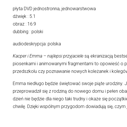
płyta DVD jednostronna, jednowarstwowa
dźwięk : 5.1
obraz : 16:9
dubbing : polski
audiodeskrypcja: polska
Kacper i Emma – najlepsi przyjaciele
są ekranizacją bestse
piosenkami i animowanymi fragmentami to opowieść o przy
przedszkolu czy poznawanie nowych koleżanek i kolegó
Emma niedługo będzie świętować swoje piąte urodziny. 
przeprowadził się z rodziną do nowego domu i pełen obaw
dzień nie będzie dla niego taki trudny i okaże się począt
chwilę. Dzięki wspólnym przygodom dowiadują się, czym je