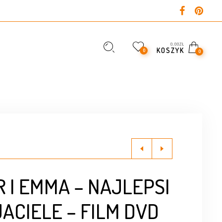
0,00
ZŁ
KOSZYK
0
0
 I EMMA – NAJLEPSI
ACIELE – FILM DVD