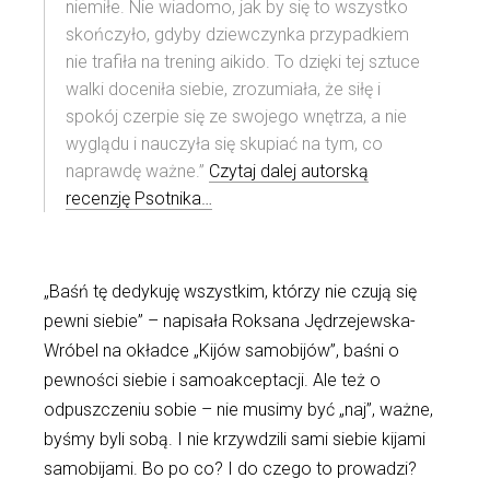
niemiłe. Nie wiadomo, jak by się to wszystko
skończyło, gdyby dziewczynka przypadkiem
nie trafiła na trening aikido. To dzięki tej sztuce
walki doceniła siebie, zrozumiała, że siłę i
spokój czerpie się ze swojego wnętrza, a nie
wyglądu i nauczyła się skupiać na tym, co
naprawdę ważne.”
Czytaj dalej autorską
recenzję Psotnika…
„Baśń tę dedykuję wszystkim, którzy nie czują się
pewni siebie” – napisała Roksana Jędrzejewska-
Wróbel na okładce „Kijów samobijów”, baśni o
pewności siebie i samoakceptacji. Ale też o
odpuszczeniu sobie – nie musimy być „naj”, ważne,
byśmy byli sobą. I nie krzywdzili sami siebie kijami
samobijami. Bo po co? I do czego to prowadzi?