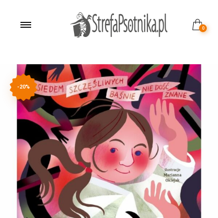
0
-20%