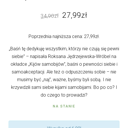
Pierwotna
Aktualna
27,99
zł
34,90
zł
cena
cena
wynosiła:
wynosi:
Poprzednia najniższa cena:
27,99
zł
.
34,90zł.
27,99zł.
„Baśń tę dedykuję wszystkim, którzy nie czują się pewni
siebie” – napisała Roksana Jędrzejewska-Wróbel na
okładce „Kijów samobijów”, baśni o pewności siebie i
samoakceptacji. Ale też o odpuszczeniu sobie – nie
musimy być „naj”, ważne, byśmy byli sobą. I nie
krzywdzili sami siebie kijami samobijami. Bo po co? I
do czego to prowadzi?
NA STANIE