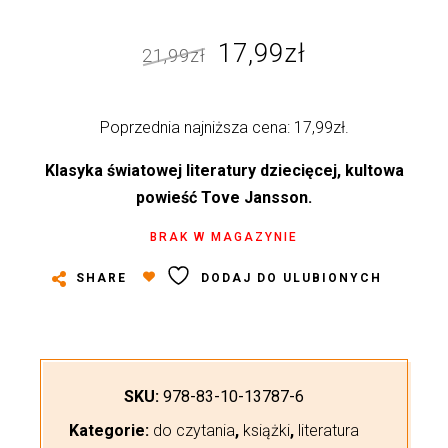
Pierwotna
Aktualna
17,99
zł
21,99
zł
cena
cena
wynosiła:
wynosi:
Poprzednia najniższa cena:
17,99
zł
.
21,99zł.
17,99zł.
Klasyka światowej literatury dziecięcej, kultowa
powieść Tove Jansson.
BRAK W MAGAZYNIE
SHARE
DODAJ DO ULUBIONYCH
SKU:
978-83-10-13787-6
Kategorie:
do czytania
,
książki
,
literatura