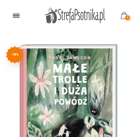
0
-18%