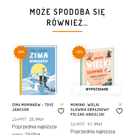
MOŻE SPODOBA SIĘ
RÓWNIEŻ…
-20%
-20%
WYPRZEDANE
ZIMA MUMINKÓW – TOVE
MUMINKI. WIELKI
TAT
JANSSON
SŁOWNIK OBRAZKOWY
TO
POLSKO-ANGIELSKI
Pierwotna
Aktualna
29,99
zł
23,99
zł
39
cena
cena
Pierwotna
Aktualna
wynosiła:
wynosi:
39,90
zł
31,99
zł
cena
cena
29,99zł.
23,99zł.
Poprzednia najniższa
Po
wynosiła:
wynosi:
39,90zł.
31,99zł.
Poprzednia najniższa
cena:
23,99
zł
.
ce