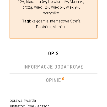
12+
,
literatura 6+
,
literatura 9+
,
Muminki
,
prozą
,
wiek 12+
,
wiek 6+
,
wiek 9+
,
wszystko
Tagi:
księgarnia internetowa Strefa
Psotnika
,
Muminki
OPIS
INFORMACJE DODATKOWE
0
OPINIE
oprawa: twarda
ilustrator: Tove Jansson