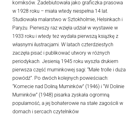
komiksów. Zadebiutowała jako graficzka prasowa
w 1928 roku – miała wtedy niespełna 14 lat.
Studiowała malarstwo w Sztokholmie, Helsinkach i
Paryżu. Pierwszy raz wzięła udział w wystawie w
1933 roku i wtedy też wydała pierwszą książkę z
własnymi ilustracjami. W latach czterdziestych
zaczęła pisać i publikować utwory w różnych
periodykach. Jesienią 1945 roku wyszła drukiem
pierwsza część muminkowej sagi: “Małe trolle i duża
powódź”. Po dwóch kolejnych powieściach:
“Komecie nad Doliną Muminków” (1946) i “W Dolinie
Muminków” (1948) pisarka zyskała ogromną
popularność, a jej bohaterowie na stałe zagościli w
domach i sercach czytelników