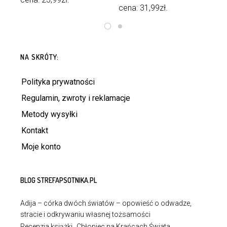
cena:
31,99
zł
.
DODAJ DO KOSZYKA
DOWIEDZ SIĘ WIĘCEJ
NA SKRÓTY:
Polityka prywatności
Regulamin, zwroty i reklamacje
Metody wysyłki
Kontakt
Moje konto
BLOG STREFAPSOTNIKA.PL
Adija – córka dwóch światów – opowieść o odwadze,
stracie i odkrywaniu własnej tożsamości
Recenzja książki „Chłopiec na Krańcach Świata