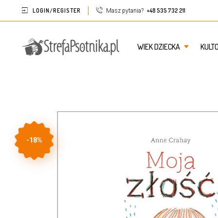
LOGIN/REGISTER
+48 535 732 211
Masz pytania?
WIEK DZIECKA
KULT
-18%