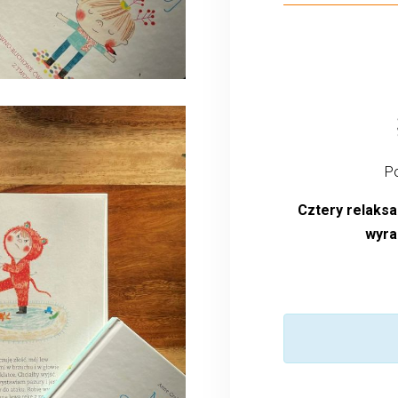
Po
Cztery relaks
wyraz