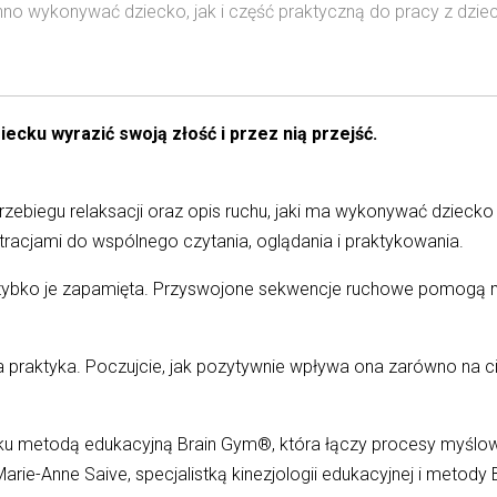
winno wykonywać dziecko, jak i część praktyczną do pracy z dzie
cku wyrazić swoją złość i przez nią przejść.
i przebiegu relaksacji oraz opis ruchu, jaki ma wykonywać dziecko
ustracjami do wspólnego czytania, oglądania i praktykowania.
 szybko je zapamięta. Przyswojone sekwencje ruchowe pomogą 
praktyka. Poczujcie, jak pozytywnie wpływa ona zarówno na ciało
eku metodą edukacyjną Brain Gym®, która łączy procesy myślowe
rie-Anne Saive, specjalistką kinezjologii edukacyjnej i metody