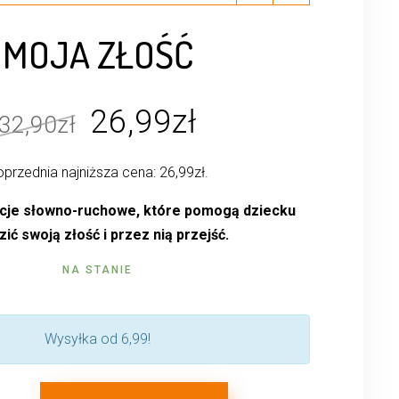
MOJA ZŁOŚĆ
Pierwotna
Aktualna
26,99
zł
32,90
zł
cena
cena
przednia najniższa cena:
26,99
zł
.
wynosiła:
wynosi:
32,90zł.
26,99zł.
acje słowno-ruchowe, które pomogą dziecku
ić swoją złość i przez nią przejść.
NA STANIE
Wysyłka od 6,99!