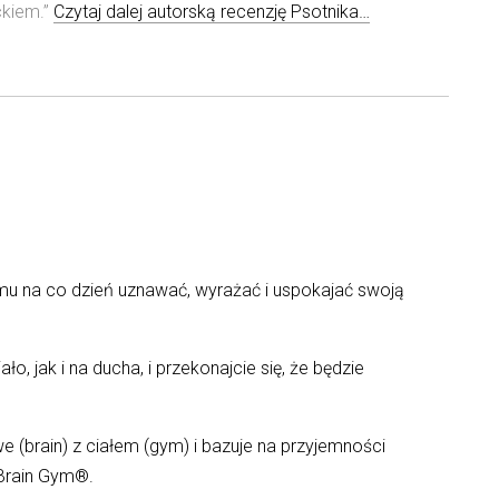
ckiem.”
Czytaj dalej autorską recenzję Psotnika…
mu na co dzień uznawać, wyrażać i uspokajać swoją
, jak i na ducha, i przekonajcie się, że będzie
 (brain) z ciałem (gym) i bazuje na przyjemności
 Brain Gym®.