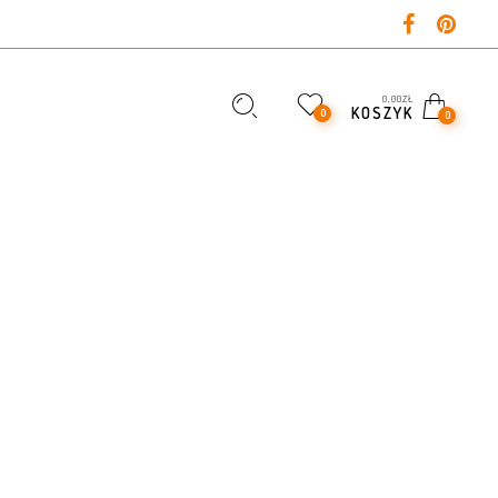
0,00
ZŁ
KOSZYK
0
0