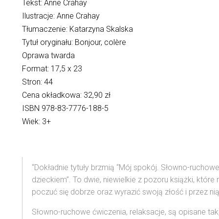
Tekst: Anne Crahay
Ilustracje: Anne Crahay
Tłumaczenie: Katarzyna Skalska
Tytuł oryginału: Bonjour, colère
Oprawa twarda
Format: 17,5 x 23
Stron: 44
Cena okładkowa: 32,90 zł
ISBN 978-83-7776-188-5
Wiek: 3+
“Dokładnie tytuły brzmią “Mój spokój. Słowno-ruchow
dzieckiem”. To dwie, niewielkie z pozoru książki, któr
poczuć się dobrze oraz wyrazić swoją złość i przez nią
Słowno-ruchowe ćwiczenia, relaksacje, są opisane tak