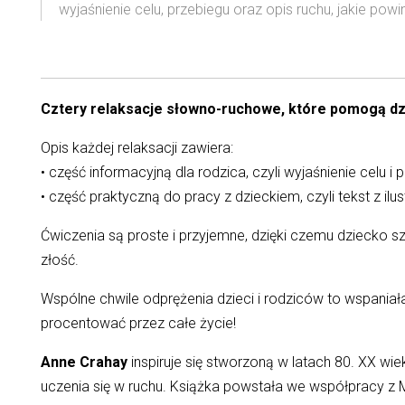
wyjaśnienie celu, przebiegu oraz opis ruchu, jakie po
Cztery relaksacje słowno-ruchowe, które pomogą dzie
Opis każdej relaksacji zawiera:
• część informacyjną dla rodzica, czyli wyjaśnienie celu 
• część praktyczną do pracy z dzieckiem, czyli tekst z il
Ćwiczenia są proste i przyjemne, dzięki czemu dziecko
złość.
Wspólne chwile odprężenia dzieci i rodziców to wspaniała 
procentować przez całe życie!
Anne Crahay
inspiruje się stworzoną w latach 80. XX wi
uczenia się w ruchu. Książka powstała we współpracy z Ma