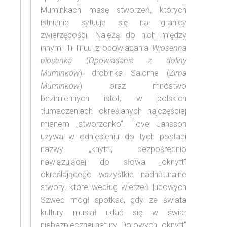
Muminkach masę stworzeń, których
istnienie sytuuje się na granicy
zwierzęcości. Należą do nich między
innymi Ti-Ti-uu z opowiadania
Wiosenna
piosenka
(
Opowiadania z doliny
Muminków
), drobinka Salome (
Zima
Muminków
) oraz mnóstwo
bezimiennych istot, w polskich
tłumaczeniach określanych najczęściej
mianem „stworzonko”. Tove Jansson
używa w odniesieniu do tych postaci
nazwy „knytt”, bezpośrednio
nawiązującej do słowa „oknytt”
określającego wszystkie nadnaturalne
stwory, które według wierzeń ludowych
Szwed mógł spotkać, gdy ze świata
kultury musiał udać się w świat
niebezpiecznej natury. Do owych „oknytt”