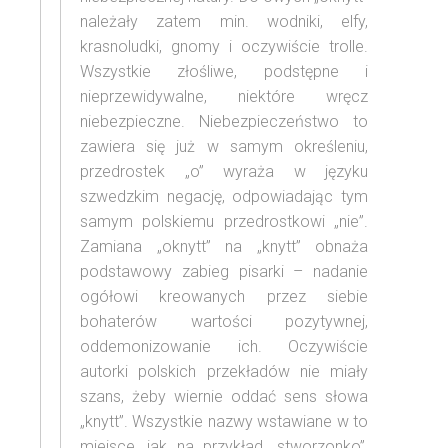
należały zatem min. wodniki, elfy,
krasnoludki, gnomy i oczywiście trolle.
Wszystkie złośliwe, podstępne i
nieprzewidywalne, niektóre wręcz
niebezpieczne. Niebezpieczeństwo to
zawiera się już w samym określeniu,
przedrostek „o” wyraża w języku
szwedzkim negację, odpowiadając tym
samym polskiemu przedrostkowi „nie”.
Zamiana „oknytt” na „knytt” obnaża
podstawowy zabieg pisarki – nadanie
ogółowi kreowanych przez siebie
bohaterów wartości pozytywnej,
oddemonizowanie ich. Oczywiście
autorki polskich przekładów nie miały
szans, żeby wiernie oddać sens słowa
„knytt”. Wszystkie nazwy wstawiane w to
miejsce, jak na przykład „stworzonko”,