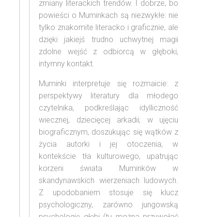
zmiany literackich trendów. I dobrze, bo
powieści o Muminkach są niezwykłe: nie
tylko znakomite literacko i graficznie, ale
dzięki jakiejś trudno uchwytnej magii
zdolne wejść z odbiorcą w głęboki,
intymny kontakt.
Muminki interpretuje się rozmaicie: z
perspektywy literatury dla młodego
czytelnika, podkreślając idylliczność
wiecznej, dziecięcej arkadii; w ujęciu
biograficznym, doszukując się wątków z
życia autorki i jej otoczenia; w
kontekście tła kulturowego, upatrując
korzeni świata Muminków w
skandynawskich wierzeniach ludowych.
Z upodobaniem stosuje się klucz
psychologiczny, zarówno jungowską
psychologię głębi (tu można przywołać