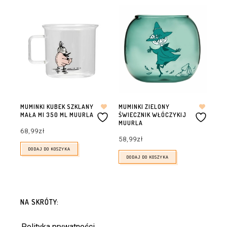
MUMINKI KUBEK SZKLANY
MUMINKI ZIELONY
MAŁA MI 350 ML MUURLA
ŚWIECZNIK WŁÓCZYKIJ
MUURLA
68,99
zł
58,99
zł
DODAJ DO KOSZYKA
DODAJ DO KOSZYKA
NA SKRÓTY:
Polityka prywatności