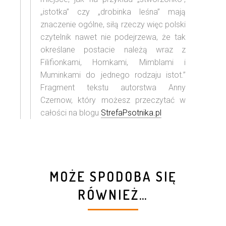
„istotka” czy „drobinka leśna” mają
znaczenie ogólne, siłą rzeczy więc polski
czytelnik nawet nie podejrzewa, że tak
określane postacie należą wraz z
Filifionkami, Homkami, Mimblami i
Muminkami do jednego rodzaju istot.”
Fragment tekstu autorstwa Anny
Czernow, który możesz przeczytać w
całości na blogu
StrefaPsotnika.pl
MOŻE SPODOBA SIĘ
RÓWNIEŻ…