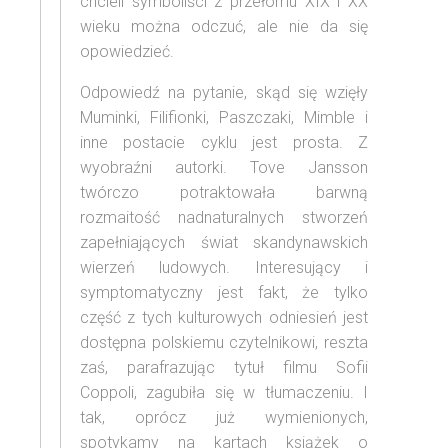
chcieli symboliści z przełomu XIX i XX
wieku można odczuć, ale nie da się
opowiedzieć.
Odpowiedź na pytanie, skąd się wzięły
Muminki, Filifionki, Paszczaki, Mimble i
inne postacie cyklu jest prosta. Z
wyobraźni autorki. Tove Jansson
twórczo potraktowała barwną
rozmaitość nadnaturalnych stworzeń
zapełniających świat skandynawskich
wierzeń ludowych. Interesujący i
symptomatyczny jest fakt, że tylko
część z tych kulturowych odniesień jest
dostępna polskiemu czytelnikowi, reszta
zaś, parafrazując tytuł filmu Sofii
Coppoli, zagubiła się w tłumaczeniu. I
tak, oprócz już wymienionych,
spotykamy na kartach książek o