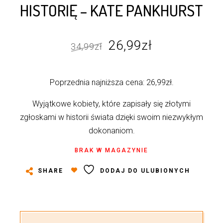
HISTORIĘ – KATE PANKHURST
Pierwotna
Aktualna
26,99
zł
34,99
zł
cena
cena
wynosiła:
wynosi:
Poprzednia najniższa cena:
26,99
zł
.
34,99zł.
26,99zł.
Wyjątkowe kobiety, które zapisały się złotymi
zgłoskami w historii świata dzięki swoim niezwykłym
dokonaniom.
BRAK W MAGAZYNIE
SHARE
DODAJ DO ULUBIONYCH