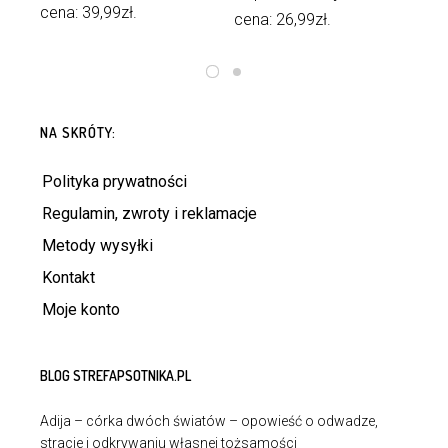
Po
cena:
39,99
zł
.
cena:
26,99
zł
.
ce
DODAJ DO KOSZYKA
DOWIEDZ SIĘ WIĘCEJ
NA SKRÓTY:
Polityka prywatności
Regulamin, zwroty i reklamacje
Metody wysyłki
Kontakt
Moje konto
BLOG STREFAPSOTNIKA.PL
Adija – córka dwóch światów – opowieść o odwadze,
stracie i odkrywaniu własnej tożsamości