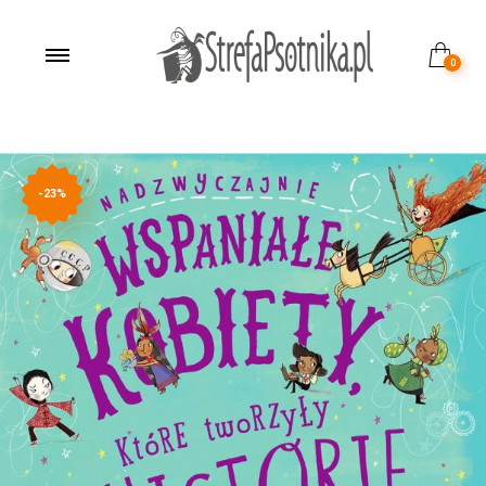
0
-23%