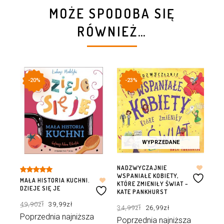
MOŻE SPODOBA SIĘ
RÓWNIEŻ…
-20%
-23%
WYPRZEDANE
NADZWYCZAJNIE
NA
WSPANIAŁE KOBIETY,
WS
Oceniono
MAŁA HISTORIA KUCHNI.
KTÓRE ZMIENIŁY ŚWIAT –
KT
5.00
na 5
DZIEJE SIĘ JE
KATE PANKHURST
PLA
Pierwotna
Aktualna
PA
Pierwotna
Aktualna
49,90
zł
39,99
zł
cena
cena
34,99
zł
26,99
zł
cena
cena
wynosiła:
wynosi:
wynosiła:
wynosi:
49,90zł.
39,99zł.
34
Poprzednia najniższa
34,99zł.
26,99zł.
Poprzednia najniższa