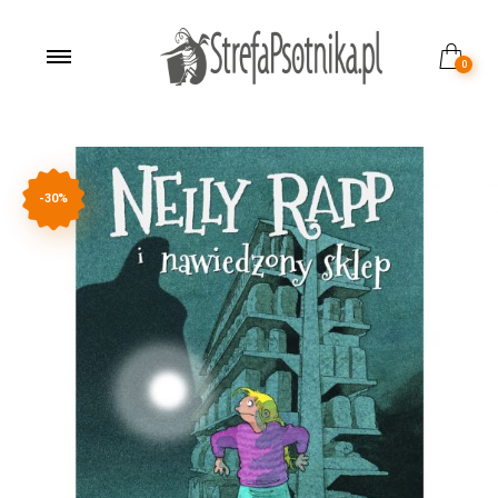
0
-30%