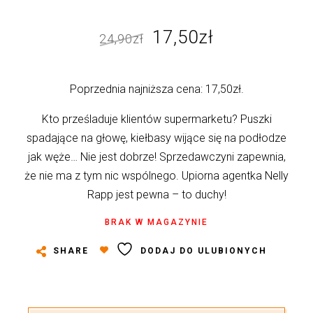
Pierwotna
Aktualna
17,50
zł
24,90
zł
cena
cena
wynosiła:
wynosi:
Poprzednia najniższa cena:
17,50
zł
.
24,90zł.
17,50zł.
Kto prześladuje klientów supermarketu? Puszki
spadające na głowę, kiełbasy wijące się na podłodze
jak węże… Nie jest dobrze! Sprzedawczyni zapewnia,
że nie ma z tym nic wspólnego. Upiorna agentka Nelly
Rapp jest pewna – to duchy!
BRAK W MAGAZYNIE
SHARE
DODAJ DO ULUBIONYCH