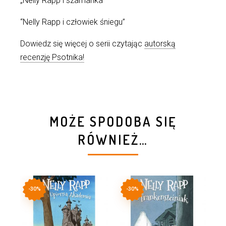
„Nelly Rapp i szamanka”
“Nelly Rapp i człowiek śniegu”
Dowiedz się więcej o serii czytając
autorską
recenzję Psotnika!
MOŻE SPODOBA SIĘ
RÓWNIEŻ…
-30%
-30%