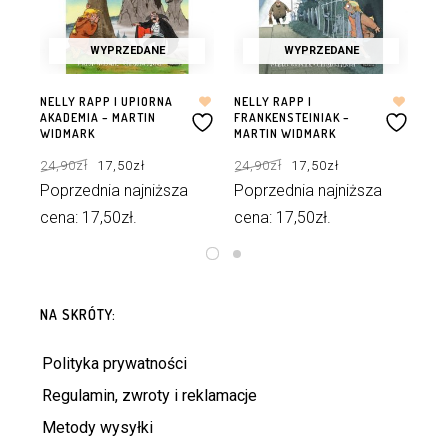
WYPRZEDANE
WYPRZEDANE
NELLY RAPP I UPIORNA
NELLY RAPP I
NEL
AKADEMIA – MARTIN
FRANKENSTEINIAK –
DA
WIDMARK
MARTIN WIDMARK
24
Pierwotna
Aktualna
Pierwotna
Aktualna
24,90
zł
17,50
zł
24,90
zł
17,50
zł
cena
cena
cena
cena
Po
wynosiła:
wynosi:
wynosiła:
wynosi:
24,90zł.
17,50zł.
24,90zł.
17,50zł.
Poprzednia najniższa
Poprzednia najniższa
ce
cena:
17,50
zł
.
cena:
17,50
zł
.
DOWIEDZ SIĘ WIĘCEJ
DOWIEDZ SIĘ WIĘCEJ
NA SKRÓTY:
Polityka prywatności
Regulamin, zwroty i reklamacje
Metody wysyłki