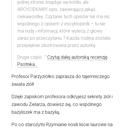
jednej stronie znajduje się krótki, ale
ARCYCIEKAWY opis, zawierający jakąś
ciekawostkę. Czytanie tych opisów nie ma nic
wspólnego z opisem z encyklopedii – tu nie
ma nudy i informacji, które wylećą z głowy
zaraz po przeczytaniu ? Każda roślina została
przepięknie zilustrowana przez autorkę.
Druga część…”
Czytaj dalej autorską recenzję
Psotnika…
Profesor Parzyziółko zaprasza do tajemniczego
świata ziół!
Dzięki zapiskom profesora odkryjesz sekrety ziół i
zawodu Zielarza, dowiesz się, co wspólnego
bazyliszek ma z bazylią,
Po co starożytni Rzymianie nosili liście laurowe na