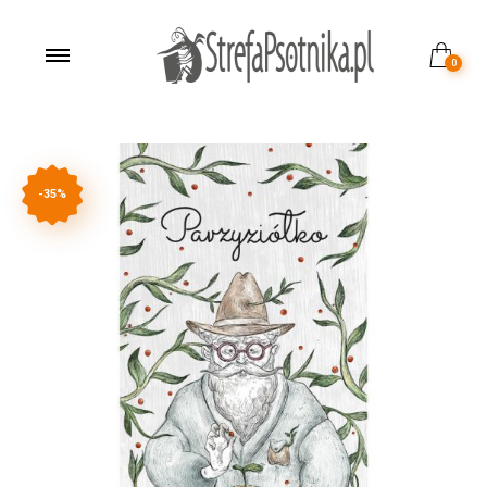
0
-35%