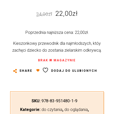
Pierwotna
Aktualna
22,00
zł
34,00
zł
cena
cena
wynosiła:
wynosi:
Poprzednia najniższa cena:
22,00
zł
.
34,00zł.
22,00zł.
Kieszonkowy przewodnik dla najmłodszych, któy
zachęci dziecko do zostania zielarskim odkrywcą.
BRAK W MAGAZYNIE
SHARE
DODAJ DO ULUBIONYCH
SKU:
978-83-951480-1-9
Kategorie:
do czytania
,
do oglądania
,