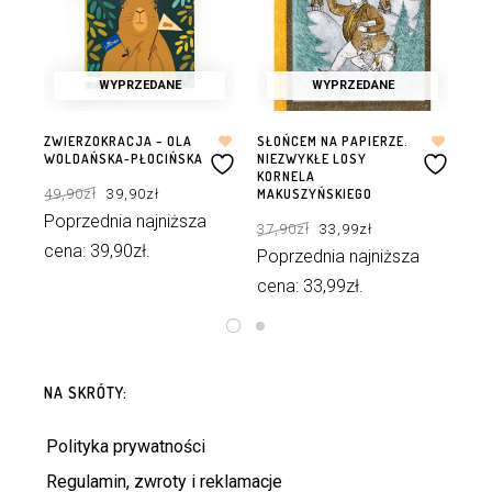
WYPRZEDANE
WYPRZEDANE
ZWIERZOKRACJA – OLA
SŁOŃCEM NA PAPIERZE.
MIA
WOLDAŃSKA-PŁOCIŃSKA
NIEZWYKŁE LOSY
CH
KORNELA
RU
Pierwotna
Aktualna
49,90
zł
39,90
zł
cena
cena
MAKUSZYŃSKIEGO
wynosiła:
wynosi:
59
49,90zł.
39,90zł.
Pierwotna
Aktualna
Poprzednia najniższa
37,90
zł
33,99
zł
cena
cena
Po
wynosiła:
wynosi:
cena:
39,90
zł
.
37,90zł.
33,99zł.
Poprzednia najniższa
ce
cena:
33,99
zł
.
DOWIEDZ SIĘ WIĘCEJ
DOWIEDZ SIĘ WIĘCEJ
NA SKRÓTY:
Polityka prywatności
Regulamin, zwroty i reklamacje