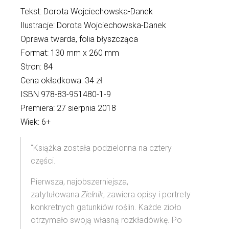
Tekst: Dorota Wojciechowska-Danek
Ilustracje: Dorota Wojciechowska-Danek
Oprawa twarda, folia błyszcząca
Format: 130 mm x 260 mm
Stron: 84
Cena okładkowa: 34 zł
ISBN 978-83-951480-1-9
Premiera: 27 sierpnia 2018
Wiek: 6+
“Książka została podzielonna na cztery
części.
Pierwsza, najobszerniejsza,
zatytułowana
Zielnik
, zawiera opisy i portrety
konkretnych gatunkiów roślin. Każde zioło
otrzymało swoją własną rozkładówkę. Po